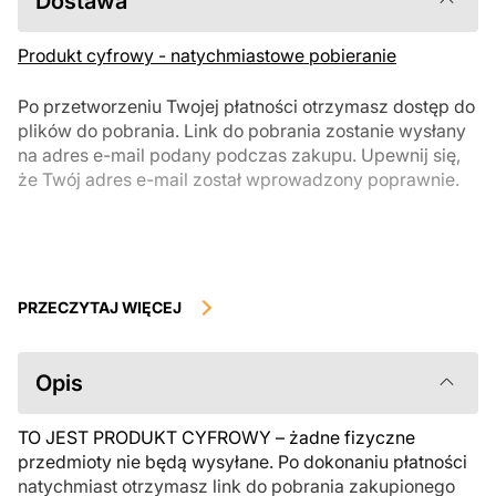
Dostawa
Produkt cyfrowy - natychmiastowe pobieranie
Po przetworzeniu Twojej płatności otrzymasz dostęp do
plików do pobrania. Link do pobrania zostanie wysłany
na adres e-mail podany podczas zakupu. Upewnij się,
że Twój adres e-mail został wprowadzony poprawnie.
Produkty cyfrowe, dostępne do natychmiastowego pobrania, nie
podlegają zwrotowi ani wymianie po ich pobraniu. Zalecamy
PRZECZYTAJ WIĘCEJ
uważnie zapoznać się z opisem produktu i zadać wszystkie pytania
przed zakupem. Jeśli masz jakiekolwiek problemy z zamówieniem,
skontaktuj się bezpośrednio ze sprzedawcą.
Opis
TO JEST PRODUKT CYFROWY – żadne fizyczne
przedmioty nie będą wysyłane. Po dokonaniu płatności
natychmiast otrzymasz link do pobrania zakupionego