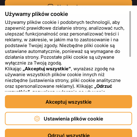
Napisz do nas
Używamy plików cookie
Używamy plików cookie i podobnych technologii, aby
zapewnić prawidłowe działanie strony, analizować ruch,
ulepszać funkcjonalność oraz personalizować treści i
reklamy, w zakresie, w jakim ma to zastosowanie i na
podstawie Twojej zgody. Niezbędne pliki cookie są
ustawiane automatycznie, ponieważ są wymagane do
działania strony. Pozostałe pliki cookie są używane
wyłącznie za Twoją zgodą.
Klikając
„Akceptuj wszystkie”
, wyrażasz zgodę na
używanie wszystkich plików cookie innych niż
PL
USD - US Dollar ($)
niezbędne (ustawienia strony, pliki cookie analityczne
oraz spersonalizowane reklamy). Klikając
„Odrzuć
wszystkie”
, zezwalasz wyłącznie na używanie
niezbędnych plików cookie. Klikając
„Ustawienia plików
Akceptuj wszystkie
cookie”
, możesz wybrać, które kategorie plików cookie
chcesz zaakceptować lub zablokować. Możesz w
dowolnym momencie zmienić lub wycofać swoją zgodę,
Ustawienia plików cookie
korzystając z linku „Ustawienia plików cookie” w dolnej
części strony. Więcej informacji na temat korzystania z
Copyright © 2026 DXF4YOU.
plików cookie, w tym o dostawcach zewnętrznych,
Odrzuć wszystkie