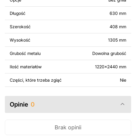
komercyjnego, w tym do sprzedaży produktów
wykonanych na podstawie tych projektów. Należy
Długość
630 mm
jednak pamiętać, że odsprzedaż lub udostępnianie
oryginalnych bądź zmodyfikowanych plików jest
Szerokość
408 mm
surowo zabronione.
Wysokość
1305 mm
Za dodatkową opłatą możemy dostosować projekt
poprzez dodanie tekstu, obrazów lub logo Twojej firmy
Grubość metalu
Dowolna grubość
albo wprowadzenie innych modyfikacji według Twoich
potrzeb. Jeśli potrzebujesz indywidualnego projektu
Ilość materiałów
1220x2440 mm
metalowego produktu, skontaktuj się z nami.
Części, które trzeba zgiąć
Nie
Jeśli masz jakiekolwiek pytania lub potrzebujesz
pomocy, skontaktuj się z nami w dowolnym momencie –
zawsze chętnie pomożemy.
Opinie
0
Brak opinii