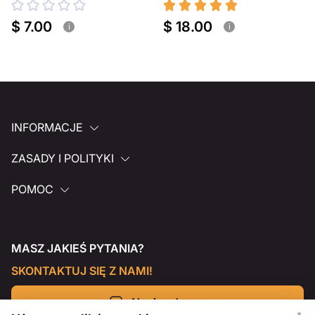
$ 7.00
$ 18.00
i
i
INFORMACJE
ZASADY I POLITYKI
POMOC
MASZ JAKIEŚ PYTANIA?
SKONTAKTUJ SIĘ Z NAMI!
Napisz do nas