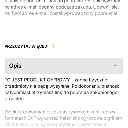
plików do pobrania. Link do pobrania zostanie wysłany
na adres e-mail podany podczas zakupu. Upewnij się,
że Twój adres e-mail został wprowadzony poprawnie.
Produkty cyfrowe, dostępne do natychmiastowego pobrania, nie
podlegają zwrotowi ani wymianie po ich pobraniu. Zalecamy
PRZECZYTAJ WIĘCEJ
uważnie zapoznać się z opisem produktu i zadać wszystkie pytania
przed zakupem. Jeśli masz jakiekolwiek problemy z zamówieniem,
skontaktuj się bezpośrednio ze sprzedawcą.
Opis
TO JEST PRODUKT CYFROWY – żadne fizyczne
przedmioty nie będą wysyłane. Po dokonaniu płatności
natychmiast otrzymasz link do pobrania zakupionego
produktu.
Dzięki oferowanym przez nas rysunkom w plikach w
formatach DXF wykonasz Palenisko ogrodowe z grillem
UFO. Nasze pliki są kompatybilne z większością