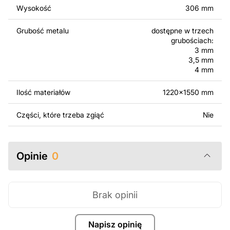
Wysokość
306 mm
Za dodatkową opłatą możemy dostosować projekt
poprzez dodanie tekstu, obrazów lub logo Twojej firmy
Grubość metalu
dostępne w trzech
albo wprowadzenie innych modyfikacji według Twoich
grubościach:
potrzeb. Jeśli potrzebujesz indywidualnego projektu
3 mm
metalowego produktu, skontaktuj się z nami.
3,5 mm
4 mm
Jeśli masz jakiekolwiek pytania lub potrzebujesz
Ilość materiałów
1220x1550 mm
pomocy, skontaktuj się z nami w dowolnym momencie –
zawsze chętnie pomożemy.
Części, które trzeba zgiąć
Nie
Opinie
0
Brak opinii
Napisz opinię