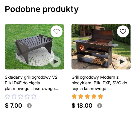
Podobne produkty
Składany grill ogrodowy V2.
Grill ogrodowy Modern z
Pliki DXF do cięcia
piecykiem. Pliki DXF, SVG do
plazmowego i laserowego.
cięcia laserowego i
Przenośny grill BBQ
plazmowego
$ 7.00
$ 18.00
i
i