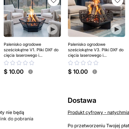
Palenisko ogrodowe
Palenisko ogrodowe
sześciokątne V1. Pliki DXF do
sześciokątne V3. Pliki DXF do
cięcia laserowego i
cięcia laserowego i
plazmowego
plazmowego
$ 10.00
$ 10.00
i
i
Dostawa
y nie będą
Produkt cyfrowy - natychmi
link do pobrania
Po przetworzeniu Twojej pła