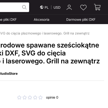
PL
USD
e pliki DXF
Akcesoria
Darmowe pliki DXF
SVG do cięcia plazmowego i laserowego. Grill na zewnątrz
grodowe spawane sześciokątne
iki DXF, SVG do cięcia
 laserowego. Grill na zewnątrz
tudioStore
opinie 0