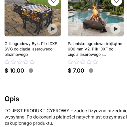
Grill ogrodowy Byk. Pliki DXF,
Palenisko ogrodowe trójkątne
SVG do cięcia laserowego i
600 mm V2. Pliki DXF do
plazmowego
cięcia laserowego i
plazmowego
$ 10.00
$ 7.00
i
i
Opis
TO JEST PRODUKT CYFROWY – żadne fizyczne przedmiot
wysyłane. Po dokonaniu płatności natychmiast otrzymasz 
zakupionego produktu.