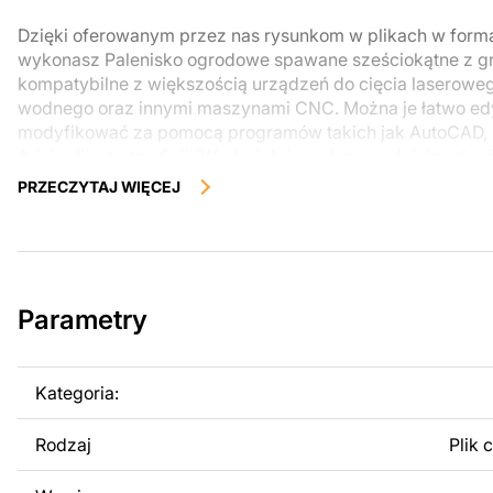
Dzięki oferowanym przez nas rysunkom w plikach w form
wykonasz Palenisko ogrodowe spawane sześciokątne z gril
kompatybilne z większością urządzeń do cięcia laserowe
wodnego oraz innymi maszynami CNC. Można je łatwo ed
modyfikować za pomocą programów takich jak AutoCAD, 
Adobe Illustrator, SolidWorks lub innych narzędzi do edycj
PRZECZYTAJ WIĘCEJ
Korzystając z tych plików możesz przy pomocy przyrzaąd
samodzielnie stworzyć wysokiej jakości produkt z kawałka
zostały zaprojektowane z myślą o nowoczesnej estetyce i
można było cieszyć się pracą nad swoim projektem.
Parametry
Można używać tych plików do tworzenia gotowych produ
użytku osobistego, jak i komercyjnego, w tym do sprzeda
wykonanych na podstawie tych projektów. Należy jednak 
Kategoria:
odsprzedaż lub udostępnianie oryginalnych bądź zmodyfi
surowo zabronione.
Rodzaj
Plik 
Za dodatkową opłatą możemy dostosować projekt poprzez