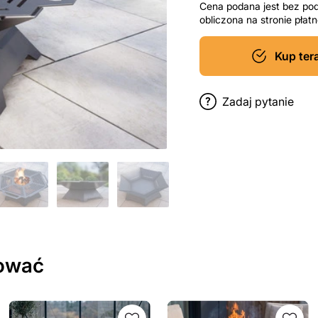
Cena podana jest bez po
obliczona na stronie pła
Kup ter
Zadaj pytanie
sować