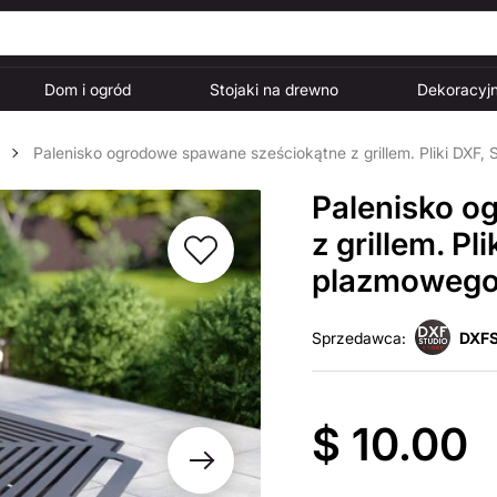
Dom i ogród
Stojaki na drewno
Dekoracyjn
Palenisko ogrodowe spawane sześciokątne z grillem. Pliki DXF, 
Palenisko o
z grillem. Pl
plazmowego i
Sprzedawca:
DXFS
$ 10.00