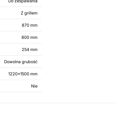
Do zespawania
 modyfikacji według
ktu metalowego
Z grillem
870 mm
skontaktuj się z nami
800 mm
254 mm
Dowolna grubość
1220x1500 mm
Nie