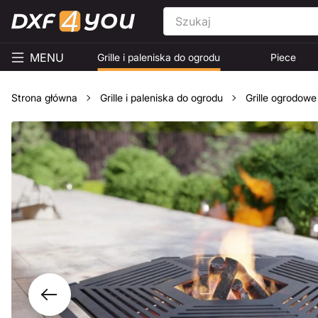
MENU
Grille i paleniska do ogrodu
Piece
Strona główna
Grille i paleniska do ogrodu
Grille ogrodowe