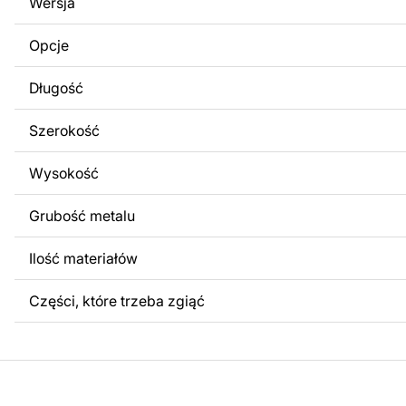
Wersja
obrazów lub logo Twojej firmy albo wprowadzenie innych
Twoich potrzeb. Jeśli potrzebujesz indywidualnego proje
Opcje
produktu, skontaktuj się z nami.
Długość
Jeśli masz jakiekolwiek pytania lub potrzebujesz pomocy, 
w dowolnym momencie – zawsze chętnie pomożemy.
Szerokość
Wysokość
Grubość metalu
Ilość materiałów
Części, które trzeba zgiąć