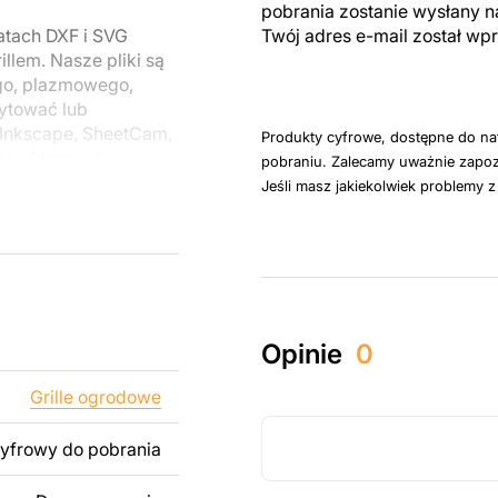
pobrania zostanie wysłany n
atach DXF i SVG
Twój adres e-mail został w
lem. Nasze pliki są
go, plazmowego,
ytować lub
Inkscape, SheetCam,
Produkty cyfrowe, dostępne do na
i wektorowej.
pobraniu. Zalecamy uważnie zapoz
Jeśli masz jakiekolwiek problemy 
u do cięcia
 blachy. Rysunki
 łatwym montażu, aby
któw zarówno do
Opinie
0
ży produktów
pamiętać, że
Grille ogrodowe
kowanych plików jest
cyfrowy do pobrania
 dodanie tekstu,