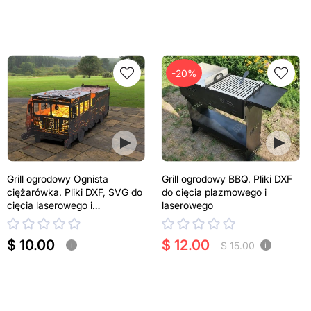
-20%
Grill ogrodowy Ognista
Grill ogrodowy BBQ. Pliki DXF
ciężarówka. Pliki DXF, SVG do
do cięcia plazmowego i
cięcia laserowego i
laserowego
plazmowego
$ 10.00
$ 12.00
$ 15.00
i
i