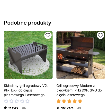
Podobne produkty
Składany grill ogrodowy V2.
Grill ogrodowy Modern z
Pliki DXF do cięcia
piecykiem. Pliki DXF, SVG do
plazmowego i laserowego.
cięcia laserowego i
Przenośny grill BBQ
plazmowego
$ 7.00
$ 18.00
i
i