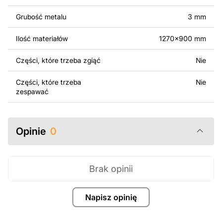
Za dodatkową opłatą możemy dostosować projekt
poprzez dodanie tekstu, obrazów lub logo Twojej firmy
Grubość metalu
3 mm
albo wprowadzenie innych modyfikacji według Twoich
potrzeb. Jeśli potrzebujesz indywidualnego projektu
Ilość materiałów
1270x900 mm
metalowego produktu, skontaktuj się z nami.
Części, które trzeba zgiąć
Nie
Jeśli masz jakiekolwiek pytania lub potrzebujesz
pomocy, skontaktuj się z nami w dowolnym momencie –
Części, które trzeba
Nie
zawsze chętnie pomożemy.
zespawać
Opinie
0
Brak opinii
Napisz opinię