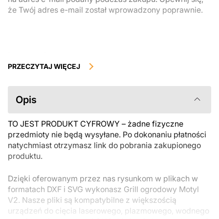
że Twój adres e-mail został wprowadzony poprawnie.
Produkty cyfrowe, dostępne do natychmiastowego pobrania, nie
podlegają zwrotowi ani wymianie po ich pobraniu. Zalecamy
PRZECZYTAJ WIĘCEJ
uważnie zapoznać się z opisem produktu i zadać wszystkie pytania
przed zakupem. Jeśli masz jakiekolwiek problemy z zamówieniem,
skontaktuj się bezpośrednio ze sprzedawcą.
Opis
TO JEST PRODUKT CYFROWY – żadne fizyczne
przedmioty nie będą wysyłane. Po dokonaniu płatności
natychmiast otrzymasz link do pobrania zakupionego
produktu.
Dzięki oferowanym przez nas rysunkom w plikach w
formatach DXF i SVG wykonasz Grill ogrodowy Motyl
V2. Nasze pliki są kompatybilne z większością
urządzeń do cięcia laserowego, plazmowego, wodnego