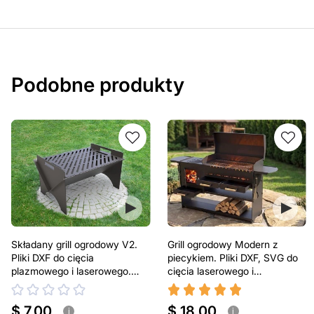
Podobne produkty
Składany grill ogrodowy V2.
Grill ogrodowy Modern z
Pliki DXF do cięcia
piecykiem. Pliki DXF, SVG do
plazmowego i laserowego.
cięcia laserowego i
Przenośny grill BBQ
plazmowego
$ 7.00
$ 18.00
i
i