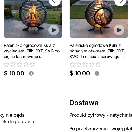
Palenisko ogrodowe Kula z
Palenisko ogrodowe Kula z
wycięciem. Pliki DXF, SVG do
okrągłym otworem. Pliki DXF,
cięcia laserowego i
SVG do cięcia laserowego i
plazmowego
plazmowego
$ 10.00
$ 10.00
i
i
Dostawa
y nie będą
Produkt cyfrowy - natychmi
link do pobrania
Po przetworzeniu Twojej pła