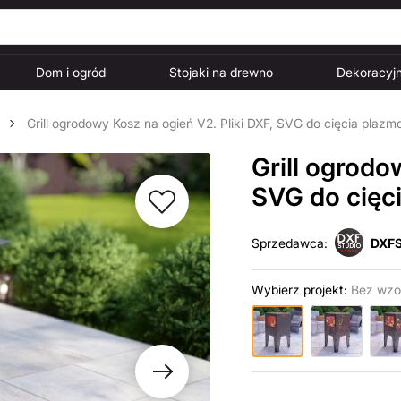
Dom i ogród
Stojaki na drewno
Dekoracyjn
Grill ogrodowy Kosz na ogień V2. Pliki DXF, SVG do cięcia plaz
Grill ogrodo
SVG do cięc
Sprzedawca:
DXFS
Wybierz projekt:
Bez wzo