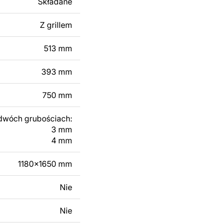
Składane
 modyfikacji według
ktu metalowego
Z grillem
513 mm
skontaktuj się z nami
393 mm
750 mm
dwóch grubościach:
3 mm
4 mm
1180x1650 mm
Nie
Nie