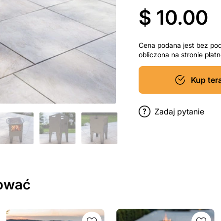
$ 10.00
Cena podana jest bez po
obliczona na stronie pła
Kup ter
Zadaj pytanie
sować