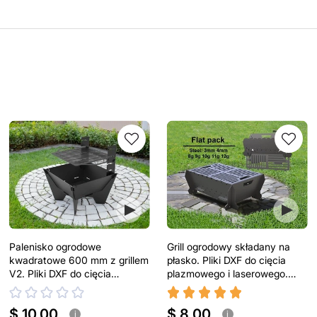
Palenisko ogrodowe
Grill ogrodowy składany na
kwadratowe 600 mm z grillem
płasko. Pliki DXF do cięcia
V2. Pliki DXF do cięcia
plazmowego i laserowego.
plazmowego i laserowego
Turystyczny grill
$ 10.00
$ 8.00
i
i