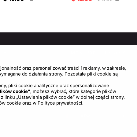
MOC
MASZ JAKIEŚ PYTANIA?
SKONTAKTUJ SIĘ Z NAMI!
trum pomocy
onalność oraz personalizować treści i reklamy, w zakresie,
wienia plików cookie
magane do działania strony. Pozostałe pliki cookie są
Napisz do nas
ny, pliki cookie analityczne oraz spersonalizowane
lików cookie”
, możesz wybrać, które kategorie plików
inku „Ustawienia plików cookie” w dolnej części strony.
ków cookie
oraz w
Polityce prywatności.