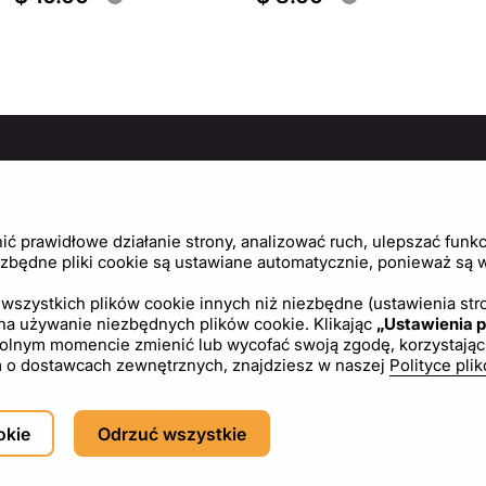
MACJE
ZASADY I POLITYKI
PO
Politykę prywatności
Cen
 prawidłowe działanie strony, analizować ruch, ulepszać funkcj
Regulamin
Usta
zbędne pliki cookie są ustawiane automatycznie, ponieważ są wy
Polityka plików cookie
wszystkich plików cookie innych niż niezbędne (ustawienia stro
 na używanie niezbędnych plików cookie. Klikając
„Ustawienia p
Umowa licencyjna
ym momencie zmienić lub wycofać swoją zgodę, korzystając z l
tym o dostawcach zewnętrznych, znajdziesz w naszej
Polityce pli
PL
USD - US Dollar ($)
okie
Odrzuć wszystkie