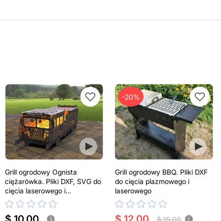
-20%
Grill ogrodowy Ognista
Grill ogrodowy BBQ. Pliki DXF
ciężarówka. Pliki DXF, SVG do
do cięcia plazmowego i
cięcia laserowego i
laserowego
plazmowego
$ 10.00
$ 12.00
$ 15.00
i
i