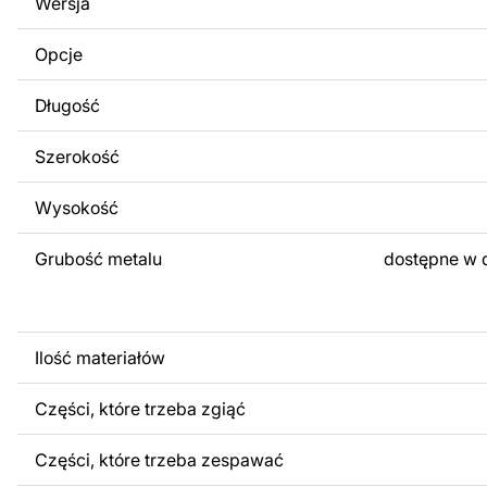
Wersja
obrazów lub logo Twojej firmy albo wprowadzenie innych
Twoich potrzeb. Jeśli potrzebujesz indywidualnego proje
Opcje
produktu, skontaktuj się z nami.
Długość
Jeśli masz jakiekolwiek pytania lub potrzebujesz pomocy, 
w dowolnym momencie – zawsze chętnie pomożemy.
Szerokość
Wysokość
Grubość metalu
dostępne w 
Ilość materiałów
Części, które trzeba zgiąć
Części, które trzeba zespawać