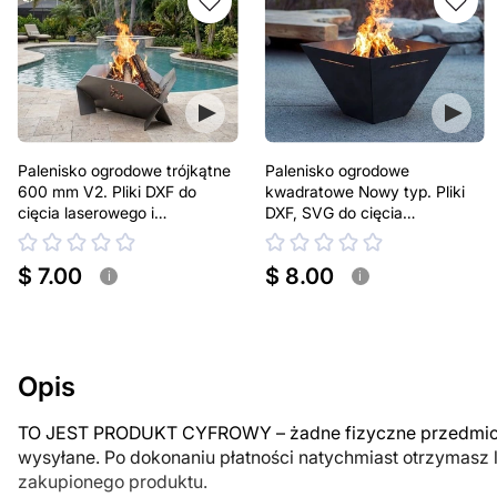
Palenisko ogrodowe trójkątne
Palenisko ogrodowe
600 mm V2. Pliki DXF do
kwadratowe Nowy typ. Pliki
cięcia laserowego i
DXF, SVG do cięcia
plazmowego
laserowego i plazmowego
$ 7.00
$ 8.00
i
i
Opis
TO JEST PRODUKT CYFROWY – żadne fizyczne przedmiot
wysyłane. Po dokonaniu płatności natychmiast otrzymasz 
zakupionego produktu.