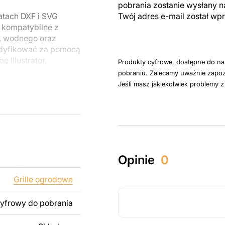
pobrania zostanie wysłany n
atach DXF i SVG
Twój adres e-mail został w
ą kompatybilne z
, wodnego oraz
odyfikować za pomocą
 Illustrator,
Produkty cyfrowe, dostępne do na
pobraniu. Zalecamy uważnie zapoz
Jeśli masz jakiekolwiek problemy 
u do cięcia
 blachy. Rysunki
 łatwym montażu, aby
któw zarówno do
Opinie
0
ży produktów
pamiętać, że
Grille ogrodowe
kowanych plików jest
cyfrowy do pobrania
 dodanie tekstu,