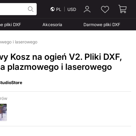
PL
USD
e pliki DXF
Akcesoria
Darmowe pliki DXF
mowego i laserowego
wy Kosz na ogień V2. Pliki DXF,
ia plazmowego i laserowego
tudioStore
rów