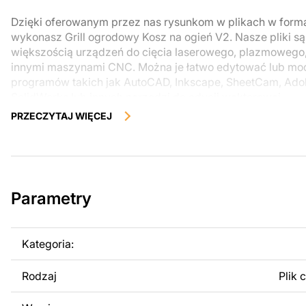
Dzięki oferowanym przez nas rysunkom w plikach w form
wykonasz Grill ogrodowy Kosz na ogień V2. Nasze pliki s
większością urządzeń do cięcia laserowego, plazmowego
innymi maszynami CNC. Można je łatwo edytować lub m
programów takich jak AutoCAD, Inkscape, SheetCam, Adobe
SolidWorks lub innych narzędzi do edycji wektorowej.
PRZECZYTAJ WIĘCEJ
Korzystając z tych plików możesz przy pomocy przyrzaąd
samodzielnie stworzyć wysokiej jakości produkt z kawałka
zostały zaprojektowane z myślą o nowoczesnej estetyce i
można było cieszyć się pracą nad swoim projektem.
Parametry
Można używać tych plików do tworzenia gotowych produ
użytku osobistego, jak i komercyjnego, w tym do sprzeda
wykonanych na podstawie tych projektów. Należy jednak 
Kategoria:
odsprzedaż lub udostępnianie oryginalnych bądź zmodyfi
surowo zabronione.
Rodzaj
Plik 
Za dodatkową opłatą możemy dostosować projekt poprzez