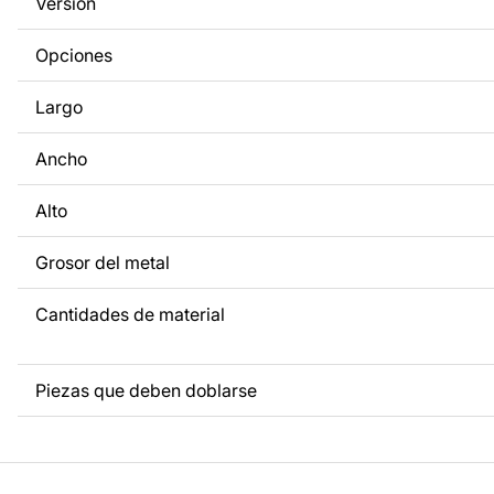
Versión
metal, ponte en contacto con nosotros.
Opciones
Si tienes alguna pregunta o necesitas ayuda, ponte en con
cualquier momento: estamos siempre listos para ayudarte.
Largo
Ancho
Alto
Grosor del metal
Cantidades de material
Piezas que deben doblarse