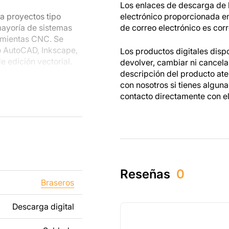
Los enlaces de descarga de l
a proyectos tipo
electrónico proporcionada e
mayoría de sistemas
de correo electrónico es corr
ramientas CNC. Se
o AutoCAD, Inkscape,
Los productos digitales disp
 edición vectorial.
devolver, cambiar ni cancel
descripción del producto at
s metálicas, podrás
con nosotros si tienes algun
s están hechos para
contacto directamente con e
as mientras trabajas
dos tanto para un uso
tos creados a partir
ibido revender o
Reseñas
0
Braseros
ñadiendo texto,
Descarga digital
os para que se adapte
e un producto de