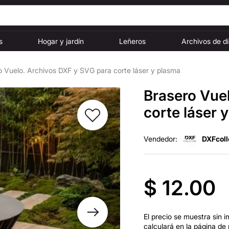
s
Hogar y jardín
Leñeros
Archivos de d
o Vuelo. Archivos DXF y SVG para corte láser y plasma
Brasero Vue
corte láser 
Vendedor:
DXFcoll
$ 12.00
El precio se muestra sin i
calculará en la página de