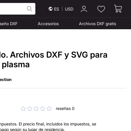
ES
USD
iseño DXF
Accesorios
Archivos DXF gratis
lo. Archivos DXF y SVG para
y plasma
ection
reseñas 0
mpuestos. El precio final, incluidos los impuestos, se
 pago según su lugar de residencia.