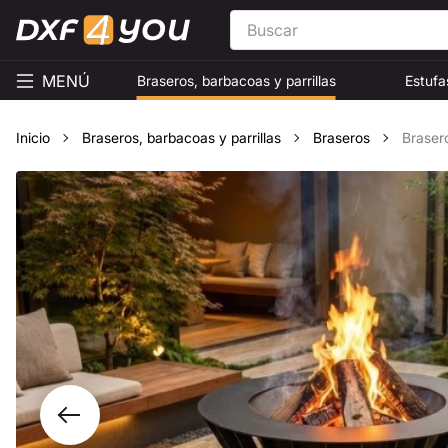
MENÚ
Braseros, barbacoas y parrillas
Estufa
Inicio
Braseros, barbacoas y parrillas
Braseros
Braser