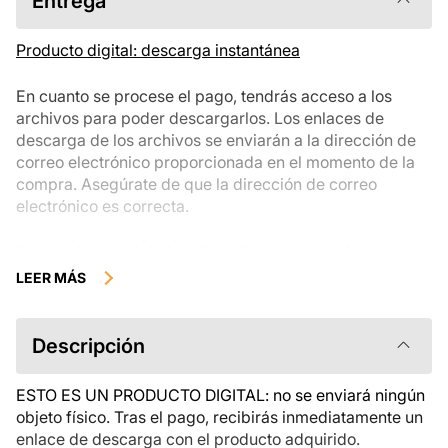
Entrega
Producto digital: descarga instantánea
En cuanto se procese el pago, tendrás acceso a los
archivos para poder descargarlos. Los enlaces de
descarga de los archivos se enviarán a la dirección de
correo electrónico proporcionada en el momento de la
compra. Asegúrate de que la dirección de correo
electrónico es correcta.
Los productos digitales disponibles para su descarga
instantánea no se pueden devolver, cambiar ni cancelar
LEER MÁS
una vez descargados. Te recomendamos que revises la
descripción del producto atentamente antes de
comprarlo y que te pongas en contacto con nosotros si
Descripción
tienes alguna duda. Si tienes problemas con el pedido,
ponte en contacto directamente con el vendedor.
ESTO ES UN PRODUCTO DIGITAL: no se enviará ningún
objeto físico. Tras el pago, recibirás inmediatamente un
enlace de descarga con el producto adquirido.