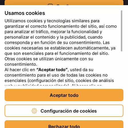
Escríbenos
Usamos cookies
Utilizamos cookies y tecnologías similares para
garantizar el correcto funcionamiento del sitio, así como
para analizar el tráfico, mejorar la funcionalidad y
personalizar el contenido y la publicidad, cuando
corresponda y en función de su consentimiento. Las
cookies necesarias se establecen automáticamente, ya
que son esenciales para el funcionamiento del sitio.
Otras cookies se utilizan únicamente con su
consentimiento.
Al hacer clic en
“Aceptar todo”
, usted da su
ES
USD - US Dollar ($)
consentimiento para el uso de todas las cookies no
esenciales (configuración del sitio, cookies de análisis
web y publicidad personalizada). Al hacer clic en
“Rechazar todo”
, usted permite el uso únicamente de
Aceptar todo
las cookies necesarias. Al hacer clic en
“Configuración
de cookies”
, puede elegir qué categorías de cookies
permitir o bloquear. Puede cambiar o retirar su
Configuración de cookies
consentimiento en cualquier momento a través del
enlace “Configuración de cookies” en la parte inferior del
Copyright © 2026 DXF4YOU.
sitio. Para obtener más información sobre el uso de
Rechazar todo