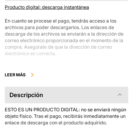
Producto digital: descarga instantánea
En cuanto se procese el pago, tendrás acceso a los
archivos para poder descargarlos. Los enlaces de
descarga de los archivos se enviarán a la dirección de
correo electrónico proporcionada en el momento de la
compra. Asegúrate de que la dirección de correo
electrónico es correcta.
Los productos digitales disponibles para su descarga
instantánea no se pueden devolver, cambiar ni cancelar
LEER MÁS
una vez descargados. Te recomendamos que revises la
descripción del producto atentamente antes de
comprarlo y que te pongas en contacto con nosotros si
Descripción
tienes alguna duda. Si tienes problemas con el pedido,
ponte en contacto directamente con el vendedor.
ESTO ES UN PRODUCTO DIGITAL: no se enviará ningún
objeto físico. Tras el pago, recibirás inmediatamente un
enlace de descarga con el producto adquirido.