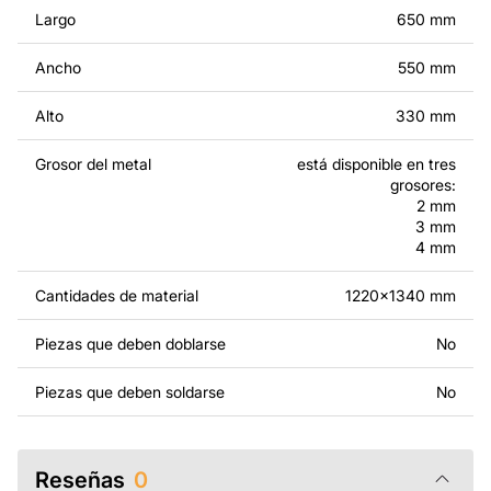
modificados.
Largo
650 mm
Por un precio adicional, podemos personalizar el diseño
Ancho
550 mm
añadiendo texto, imágenes o el logo de tu empresa, o
haciendo otros cambios para que se adapte a tus
Alto
330 mm
necesidades. Si necesitas un diseño personalizado de
un producto de metal, ponte en contacto con nosotros.
Grosor del metal
está disponible en tres
grosores:
Si tienes alguna pregunta o necesitas ayuda, ponte en
2 mm
3 mm
contacto con nosotros en cualquier momento: estamos
4 mm
siempre listos para ayudarte.
Cantidades de material
1220x1340 mm
Piezas que deben doblarse
No
Piezas que deben soldarse
No
Reseñas
0