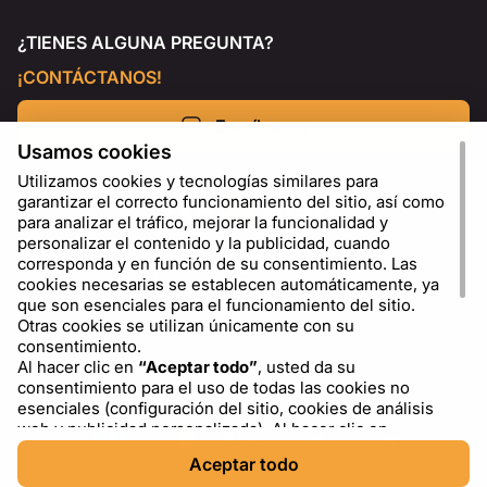
¿TIENES ALGUNA PREGUNTA?
¡CONTÁCTANOS!
Escríbenos
Usamos cookies
Utilizamos cookies y tecnologías similares para
garantizar el correcto funcionamiento del sitio, así como
para analizar el tráfico, mejorar la funcionalidad y
personalizar el contenido y la publicidad, cuando
corresponda y en función de su consentimiento. Las
cookies necesarias se establecen automáticamente, ya
que son esenciales para el funcionamiento del sitio.
Otras cookies se utilizan únicamente con su
consentimiento.
Al hacer clic en
“Aceptar todo”
, usted da su
ES
USD - US Dollar ($)
consentimiento para el uso de todas las cookies no
esenciales (configuración del sitio, cookies de análisis
web y publicidad personalizada). Al hacer clic en
“Rechazar todo”
, usted permite el uso únicamente de
Aceptar todo
las cookies necesarias. Al hacer clic en
“Configuración