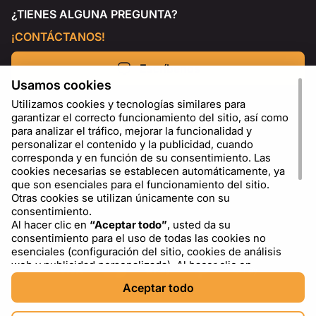
¿TIENES ALGUNA PREGUNTA?
¡CONTÁCTANOS!
Escríbenos
Usamos cookies
Utilizamos cookies y tecnologías similares para
garantizar el correcto funcionamiento del sitio, así como
para analizar el tráfico, mejorar la funcionalidad y
personalizar el contenido y la publicidad, cuando
corresponda y en función de su consentimiento. Las
cookies necesarias se establecen automáticamente, ya
que son esenciales para el funcionamiento del sitio.
Otras cookies se utilizan únicamente con su
consentimiento.
Al hacer clic en
“Aceptar todo”
, usted da su
ES
USD - US Dollar ($)
consentimiento para el uso de todas las cookies no
esenciales (configuración del sitio, cookies de análisis
web y publicidad personalizada). Al hacer clic en
“Rechazar todo”
, usted permite el uso únicamente de
Aceptar todo
las cookies necesarias. Al hacer clic en
“Configuración
de cookies”
, puede elegir qué categorías de cookies