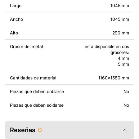
modificados.
Largo
1045 mm
Por un precio adicional, podemos personalizar el diseño
Ancho
1045 mm
añadiendo texto, imágenes o el logo de tu empresa, o
haciendo otros cambios para que se adapte a tus
Alto
290 mm
necesidades. Si necesitas un diseño personalizado de
un producto de metal, ponte en contacto con nosotros.
Grosor del metal
está disponible en dos
grosores:
Si tienes alguna pregunta o necesitas ayuda, ponte en
4 mm
5 mm
contacto con nosotros en cualquier momento: estamos
siempre listos para ayudarte.
Cantidades de material
1160x1580 mm
Piezas que deben doblarse
No
Piezas que deben soldarse
No
Reseñas
0