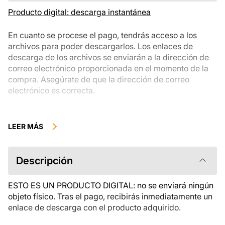
Producto digital: descarga instantánea
En cuanto se procese el pago, tendrás acceso a los
archivos para poder descargarlos. Los enlaces de
descarga de los archivos se enviarán a la dirección de
correo electrónico proporcionada en el momento de la
compra. Asegúrate de que la dirección de correo
electrónico es correcta.
Los productos digitales disponibles para su descarga
instantánea no se pueden devolver, cambiar ni cancelar
LEER MÁS
una vez descargados. Te recomendamos que revises la
descripción del producto atentamente antes de
comprarlo y que te pongas en contacto con nosotros si
Descripción
tienes alguna duda. Si tienes problemas con el pedido,
ponte en contacto directamente con el vendedor.
ESTO ES UN PRODUCTO DIGITAL: no se enviará ningún
objeto físico. Tras el pago, recibirás inmediatamente un
enlace de descarga con el producto adquirido.