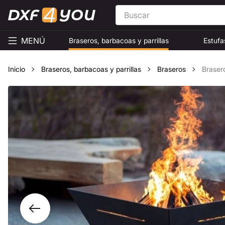
MENÚ
Braseros, barbacoas y parrillas
Estufa
Inicio
Braseros, barbacoas y parrillas
Braseros
Braser