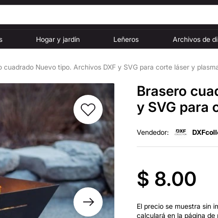
s
Hogar y jardín
Leñeros
Archivos de d
o cuadrado Nuevo tipo. Archivos DXF y SVG para corte láser y plasm
Brasero cua
y SVG para c
Vendedor:
DXFcoll
$ 8.00
El precio se muestra sin i
calculará en la página de