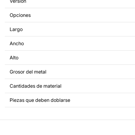
Versión
a tus necesidades. Si necesitas un diseño personalizado d
metal, ponte en contacto con nosotros.
Opciones
Si tienes alguna pregunta o necesitas ayuda, ponte en con
Largo
cualquier momento: estamos siempre listos para ayudarte.
Ancho
Alto
Grosor del metal
Cantidades de material
Piezas que deben doblarse