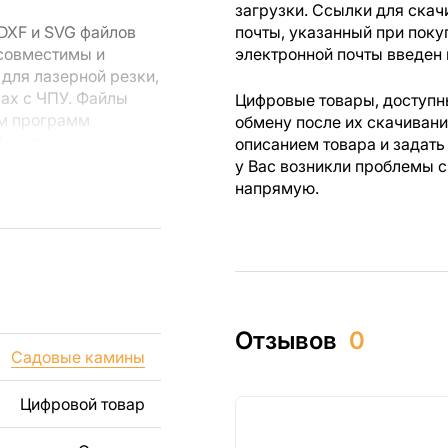
загрузки. Ссылки для скач
DXF и SVG файлов
почты, указанный при поку
 совместимы и
электронной почты введен 
для лазерной резки,
вах с ЧПУ. Файлы
Цифровые товары, доступны
ем программ
обмену после их скачиван
rks или другого
описанием товара и задать
у Вас возникли проблемы с
напрямую.
 резки, вы сможете
ежи созданы с
ы вы могли
изделий как для
Отзывов
0
ючая продажу
Садовые камины
дчеркиваем, что
ли
Цифровой товар