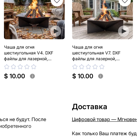
Чаша для огня
Чаша для огня
шестиугольная V4. DXF
шестиугольная V7. DXF
файлы для лазерной,
файлы для лазерной,
плазменной резки
плазменной резки
$ 10.00
$ 10.00
i
i
Доставка
ся не будут. После
Цифровой товар — Мгновен
риобретенного
Как только Ваш платеж буд