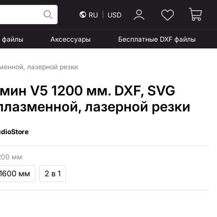
RU
USD
F файлы
Аксессуары
Бесплатные DXF файлы
менной, лазерной резки
мин V5 1200 мм. DXF, SVG
плазменной, лазерной резки
dioStore
200 мм
 1600 мм
2 в 1