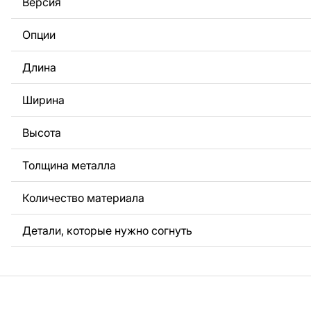
Версия
За дополнительную плату мы можем добавить любой те
логотип вашей компании или внести другие изменения 
Опции
Если вам нужно, чтобы мы выполнили индивидуальный 
металла для вас, пожалуйста, свяжитесь с нами.
Длина
Если у вас остались вопросы или вам нужна помощь, с
любое время, мы всегда готовы помочь.
Ширина
Высота
Толщина металла
Количество материала
Детали, которые нужно согнуть