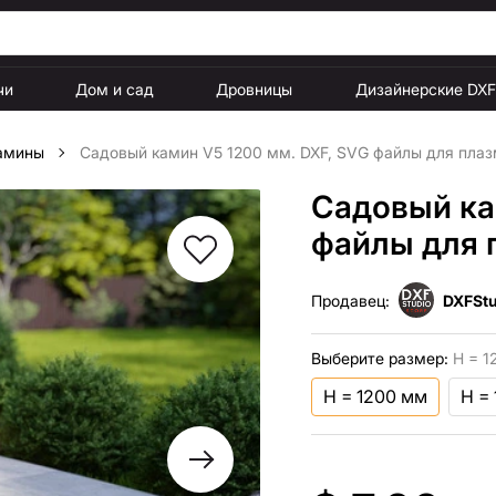
чи
Дом и сад
Дровницы
Дизайнерские DX
амины
Садовый камин V5 1200 мм. DXF, SVG файлы для плаз
Садовый ка
файлы для 
Продавец:
DXFStu
Выберите размер:
H = 1
H = 1200 мм
H =