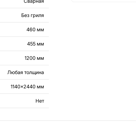
Сварная
кст, изображение,
в дизайн изделия.
Без гриля
чертеж изделия из
460 мм
вяжитесь с нами в
455 мм
1200 мм
Любая толщина
1140x2440 мм
Нет