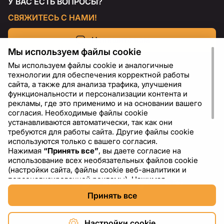
У ВАС ЕСТЬ ВОПРОСЫ?
СВЯЖИТЕСЬ С НАМИ!
Напишите нам
Мы используем файлы cookie
Мы используем файлы cookie и аналогичные
технологии для обеспечения корректной работы
сайта, а также для анализа трафика, улучшения
функциональности и персонализации контента и
рекламы, где это применимо и на основании вашего
согласия. Необходимые файлы cookie
устанавливаются автоматически, так как они
требуются для работы сайта. Другие файлы cookie
используются только с вашего согласия.
Нажимая
“Принять все”
, вы даете согласие на
RU
USD - US Dollar ($)
использование всех необязательных файлов cookie
(настройки сайта, файлы cookie веб-аналитики и
персонализированной рекламы). Нажимая
“Отклонить все”
, вы разрешаете использовать только
Принять все
необходимые файлы cookie. Нажимая
“Настройки
cookie”
, вы можете выбрать, какие категории файлов
cookie разрешить или отключить. Вы можете
Настройки cookie