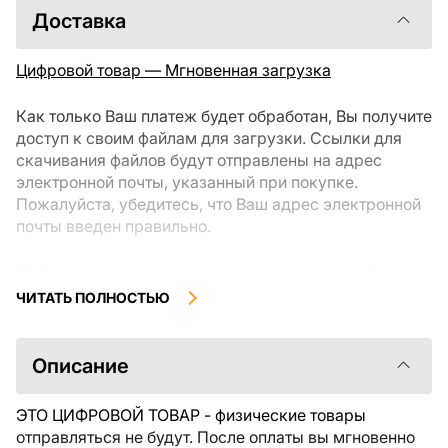
Доставка
Цифровой товар — Мгновенная загрузка
Как только Ваш платеж будет обработан, Вы получите
доступ к своим файлам для загрузки. Ссылки для
скачивания файлов будут отправлены на адрес
электронной почты, указанный при покупке.
Пожалуйста, убедитесь, что Ваш адрес электронной
почты введен правильно.
Цифровые товары, доступные для мгновенной
загрузки, не подлежат возврату или обмену после их
ЧИТАТЬ ПОЛНОСТЬЮ
скачивания. Мы рекомендуем внимательно
ознакомиться с описанием товара и задать все
интересующие Вас вопросы перед покупкой. Если у
Описание
Вас возникли проблемы с заказом, пожалуйста,
свяжитесь с продавцом напрямую.
ЭТО ЦИФРОВОЙ ТОВАР - физические товары
отправляться не будут. После оплаты вы мгновенно