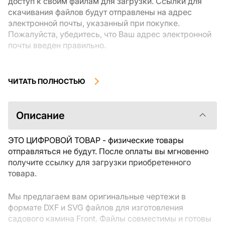
доступ к своим файлам для загрузки. Ссылки для
скачивания файлов будут отправлены на адрес
электронной почты, указанный при покупке.
Пожалуйста, убедитесь, что Ваш адрес электронной
почты введен правильно.
Цифровые товары, доступные для мгновенной
загрузки, не подлежат возврату или обмену после их
ЧИТАТЬ ПОЛНОСТЬЮ
скачивания. Мы рекомендуем внимательно
ознакомиться с описанием товара и задать все
интересующие Вас вопросы перед покупкой. Если у
Описание
Вас возникли проблемы с заказом, пожалуйста,
свяжитесь с продавцом напрямую.
ЭТО ЦИФРОВОЙ ТОВАР - физические товары
отправляться не будут. После оплаты вы мгновенно
получите ссылку для загрузки приобретенного
товара.
Мы предлагаем вам оригинальные чертежи в
формате DXF и SVG файлов для изготовления
садового камина Front. Файлы совместимы и готовы