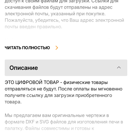
доступ к своим файлам для загрузки. Ссылки для
скачивания файлов будут отправлены на адрес
электронной почты, указанный при покупке.
Пожалуйста, убедитесь, что Ваш адрес электронной
почты введен правильно.
Цифровые товары, доступные для мгновенной
загрузки, не подлежат возврату или обмену после их
ЧИТАТЬ ПОЛНОСТЬЮ
скачивания. Мы рекомендуем внимательно
ознакомиться с описанием товара и задать все
интересующие Вас вопросы перед покупкой. Если у
Описание
Вас возникли проблемы с заказом, пожалуйста,
свяжитесь с продавцом напрямую.
ЭТО ЦИФРОВОЙ ТОВАР - физические товары
отправляться не будут. После оплаты вы мгновенно
получите ссылку для загрузки приобретенного
товара.
Мы предлагаем вам оригинальные чертежи в
формате DXF и SVG файлов для изготовления печи в
палатку. Файлы совместимы и готовы к