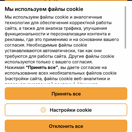
Напишите нам
Мы используем файлы cookie
Мы используем файлы cookie и аналогичные
технологии для обеспечения корректной работы
сайта, а также для анализа трафика, улучшения
функциональности и персонализации контента и
рекламы, где это применимо и на основании вашего
согласия. Необходимые файлы cookie
устанавливаются автоматически, так как они
требуются для работы сайта. Другие файлы cookie
используются только с вашего согласия.
Нажимая
“Принять все”
, вы даете согласие на
RU
USD - US Dollar ($)
использование всех необязательных файлов cookie
(настройки сайта, файлы cookie веб-аналитики и
персонализированной рекламы). Нажимая
“Отклонить все”
, вы разрешаете использовать только
Принять все
необходимые файлы cookie. Нажимая
“Настройки
cookie”
, вы можете выбрать, какие категории файлов
cookie разрешить или отключить. Вы можете
Настройки cookie
изменить или отозвать свое согласие в любое время
через ссылку “Настройки cookie” в нижней части
Copyright © 2026 DXF4YOU.
сайта. Подробнее об использовании файлов cookie,
Отклонить все
включая информацию о сторонних поставщиках, вы