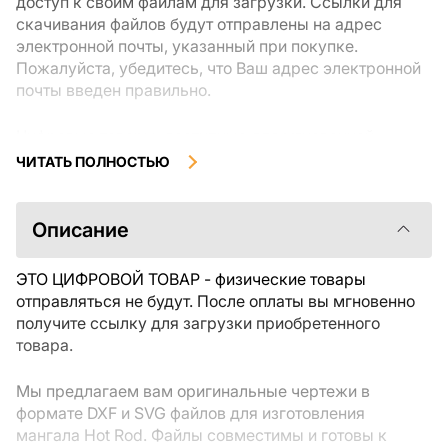
доступ к своим файлам для загрузки. Ссылки для
скачивания файлов будут отправлены на адрес
электронной почты, указанный при покупке.
Пожалуйста, убедитесь, что Ваш адрес электронной
почты введен правильно.
Цифровые товары, доступные для мгновенной
загрузки, не подлежат возврату или обмену после их
ЧИТАТЬ ПОЛНОСТЬЮ
скачивания. Мы рекомендуем внимательно
ознакомиться с описанием товара и задать все
интересующие Вас вопросы перед покупкой. Если у
Описание
Вас возникли проблемы с заказом, пожалуйста,
свяжитесь с продавцом напрямую.
ЭТО ЦИФРОВОЙ ТОВАР - физические товары
отправляться не будут. После оплаты вы мгновенно
получите ссылку для загрузки приобретенного
товара.
Мы предлагаем вам оригинальные чертежи в
формате DXF и SVG файлов для изготовления
мангала Hot Rod. Файлы совместимы и готовы к