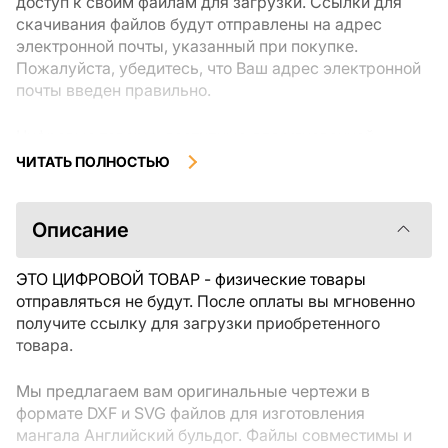
доступ к своим файлам для загрузки. Ссылки для
скачивания файлов будут отправлены на адрес
электронной почты, указанный при покупке.
Пожалуйста, убедитесь, что Ваш адрес электронной
почты введен правильно.
Цифровые товары, доступные для мгновенной
загрузки, не подлежат возврату или обмену после их
ЧИТАТЬ ПОЛНОСТЬЮ
скачивания. Мы рекомендуем внимательно
ознакомиться с описанием товара и задать все
интересующие Вас вопросы перед покупкой. Если у
Описание
Вас возникли проблемы с заказом, пожалуйста,
свяжитесь с продавцом напрямую.
ЭТО ЦИФРОВОЙ ТОВАР - физические товары
отправляться не будут. После оплаты вы мгновенно
получите ссылку для загрузки приобретенного
товара.
Мы предлагаем вам оригинальные чертежи в
формате DXF и SVG файлов для изготовления
мангала Английский бульдог. Файлы совместимы и