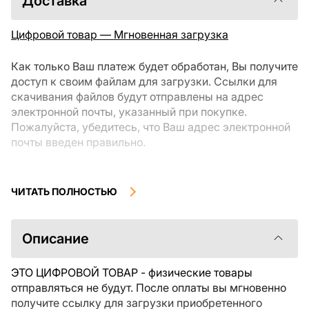
Доставка
Цифровой товар — Мгновенная загрузка
Как только Ваш платеж будет обработан, Вы получите
доступ к своим файлам для загрузки. Ссылки для
скачивания файлов будут отправлены на адрес
электронной почты, указанный при покупке.
Пожалуйста, убедитесь, что Ваш адрес электронной
почты введен правильно.
Цифровые товары, доступные для мгновенной
загрузки, не подлежат возврату или обмену после их
ЧИТАТЬ ПОЛНОСТЬЮ
скачивания. Мы рекомендуем внимательно
ознакомиться с описанием товара и задать все
интересующие Вас вопросы перед покупкой. Если у
Описание
Вас возникли проблемы с заказом, пожалуйста,
свяжитесь с продавцом напрямую.
ЭТО ЦИФРОВОЙ ТОВАР - физические товары
отправляться не будут. После оплаты вы мгновенно
получите ссылку для загрузки приобретенного