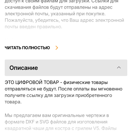
доступ к своим файлам для загрузки. Ссылки для
скачивания файлов будут отправлены на адрес
электронной почты, указанный при покупке.
Пожалуйста, убедитесь, что Ваш адрес электронной
почты введен правильно.
Цифровые товары, доступные для мгновенной
загрузки, не подлежат возврату или обмену после их
ЧИТАТЬ ПОЛНОСТЬЮ
скачивания. Мы рекомендуем внимательно
ознакомиться с описанием товара и задать все
интересующие Вас вопросы перед покупкой. Если у
Описание
Вас возникли проблемы с заказом, пожалуйста,
свяжитесь с продавцом напрямую.
ЭТО ЦИФРОВОЙ ТОВАР - физические товары
отправляться не будут. После оплаты вы мгновенно
получите ссылку для загрузки приобретенного
товара.
Мы предлагаем вам оригинальные чертежи в
формате DXF и SVG файлов для изготовления
квадратной чаши для костра с грилем V5. Файлы