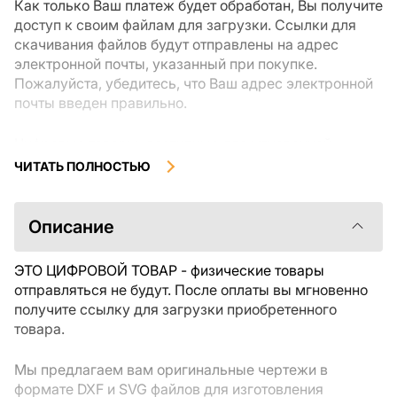
Как только Ваш платеж будет обработан, Вы получите
доступ к своим файлам для загрузки. Ссылки для
скачивания файлов будут отправлены на адрес
электронной почты, указанный при покупке.
Пожалуйста, убедитесь, что Ваш адрес электронной
почты введен правильно.
Цифровые товары, доступные для мгновенной
загрузки, не подлежат возврату или обмену после их
ЧИТАТЬ ПОЛНОСТЬЮ
скачивания. Мы рекомендуем внимательно
ознакомиться с описанием товара и задать все
интересующие Вас вопросы перед покупкой. Если у
Описание
Вас возникли проблемы с заказом, пожалуйста,
свяжитесь с продавцом напрямую.
ЭТО ЦИФРОВОЙ ТОВАР - физические товары
отправляться не будут. После оплаты вы мгновенно
получите ссылку для загрузки приобретенного
товара.
Мы предлагаем вам оригинальные чертежи в
формате DXF и SVG файлов для изготовления