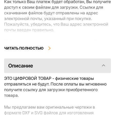
Как только Ваш платеж будет обработан, Вы получите
доступ к своим файлам для загрузки. Ссылки для
скачивания файлов будут отправлены на адрес
электронной почты, указанный при покупке.
Пожалуйста, убедитесь, что Ваш адрес электронной
почты введен правильно.
Цифровые товары, доступные для мгновенной
загрузки, не подлежат возврату или обмену после их
ЧИТАТЬ ПОЛНОСТЬЮ
скачивания. Мы рекомендуем внимательно
ознакомиться с описанием товара и задать все
интересующие Вас вопросы перед покупкой. Если у
Описание
Вас возникли проблемы с заказом, пожалуйста,
свяжитесь с продавцом напрямую.
ЭТО ЦИФРОВОЙ ТОВАР - физические товары
отправляться не будут. После оплаты вы мгновенно
получите ссылку для загрузки приобретенного
товара.
Мы предлагаем вам оригинальные чертежи в
формате DXF и SVG файлов для изготовления