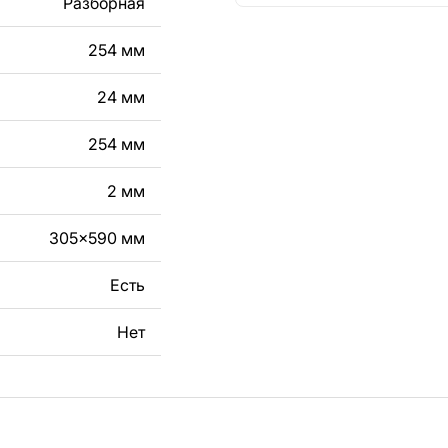
Разборная
кст, изображение,
в дизайн изделия.
254 мм
чертеж изделия из
24 мм
вяжитесь с нами в
254 мм
2 мм
305x590 мм
Есть
Нет