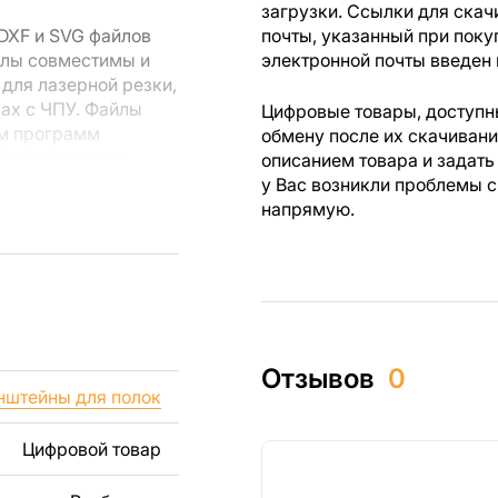
загрузки. Ссылки для скач
DXF и SVG файлов
почты, указанный при поку
йлы совместимы и
электронной почты введен 
для лазерной резки,
вах с ЧПУ. Файлы
Цифровые товары, доступны
ем программ
обмену после их скачиван
rks или другого
описанием товара и задать
у Вас возникли проблемы с
напрямую.
 резки, вы сможете
ежи созданы с
ы вы могли
изделий как для
Отзывов
0
ючая продажу
нштейны для полок
дчеркиваем, что
ли
Цифровой товар