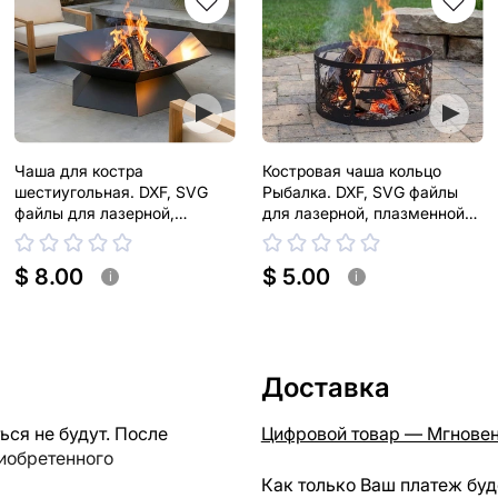
Чаша для костра
Костровая чаша кольцо
шестиугольная. DXF, SVG
Рыбалка. DXF, SVG файлы
файлы для лазерной,
для лазерной, плазменной
плазменной резки
резки
$ 8.00
$ 5.00
i
i
Доставка
ся не будут. После
Цифровой товар — Мгновен
риобретенного
Как только Ваш платеж буд