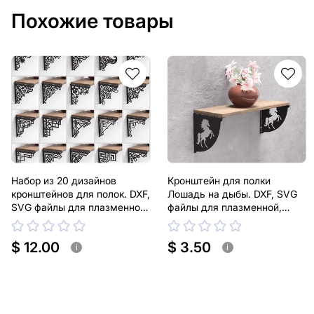
Похожие товары
Набор из 20 дизайнов
Кронштейн для полки
кронштейнов для полок. DXF,
Лошадь на дыбы. DXF, SVG
SVG файлы для плазменной,
файлы для плазменной,
лазерной резки. Держатель
лазерной резки. Держатель
для полки
для полки
$ 12.00
$ 3.50
i
i