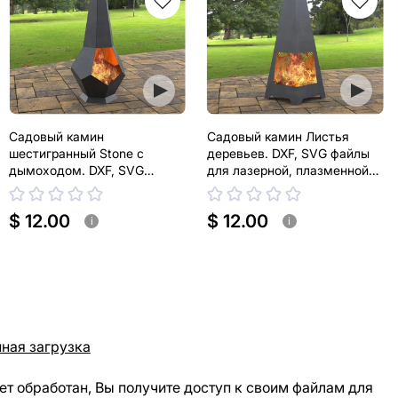
Садовый камин
Садовый камин Листья
шестигранный Stone с
деревьев. DXF, SVG файлы
дымоходом. DXF, SVG
для лазерной, плазменной
файлы для лазерной,
резки
плазменной резки
$ 12.00
$ 12.00
i
i
ная загрузка
ет обработан, Вы получите доступ к своим файлам для