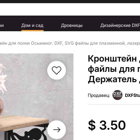
чи
Дом и сад
Дровницы
Дизайнерские DX
ейн для полки Осьминог. DXF, SVG файлы для плазменной, лазер
Кронштейн 
файлы для 
Держатель 
Продавец:
DXFStu
$ 3.50