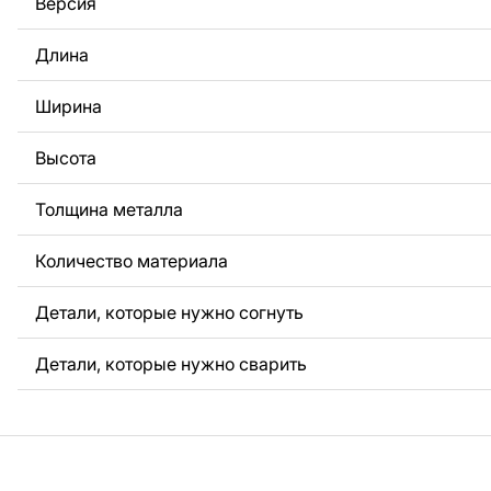
Версия
За дополнительную плату мы можем добавить любой те
логотип вашей компании или внести другие изменения 
Длина
Если вам нужно, чтобы мы выполнили индивидуальный 
металла для вас, пожалуйста, свяжитесь с нами.
Ширина
Если у вас остались вопросы или вам нужна помощь, с
любое время, мы всегда готовы помочь.
Высота
Толщина металла
Количество материала
Детали, которые нужно согнуть
Детали, которые нужно сварить