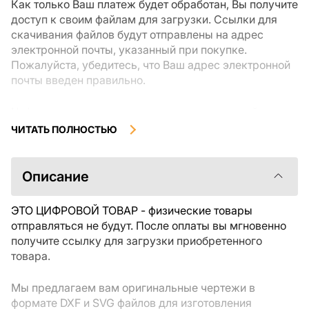
Как только Ваш платеж будет обработан, Вы получите
доступ к своим файлам для загрузки. Ссылки для
скачивания файлов будут отправлены на адрес
электронной почты, указанный при покупке.
Пожалуйста, убедитесь, что Ваш адрес электронной
почты введен правильно.
Цифровые товары, доступные для мгновенной
загрузки, не подлежат возврату или обмену после их
ЧИТАТЬ ПОЛНОСТЬЮ
скачивания. Мы рекомендуем внимательно
ознакомиться с описанием товара и задать все
интересующие Вас вопросы перед покупкой. Если у
Описание
Вас возникли проблемы с заказом, пожалуйста,
свяжитесь с продавцом напрямую.
ЭТО ЦИФРОВОЙ ТОВАР - физические товары
отправляться не будут. После оплаты вы мгновенно
получите ссылку для загрузки приобретенного
товара.
Мы предлагаем вам оригинальные чертежи в
формате DXF и SVG файлов для изготовления