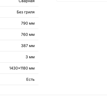
Сварная
кст, изображение,
в дизайн изделия.
Без гриля
чертеж изделия из
790 мм
вяжитесь с нами в
760 мм
387 мм
3 мм
1430x1180 мм
Есть