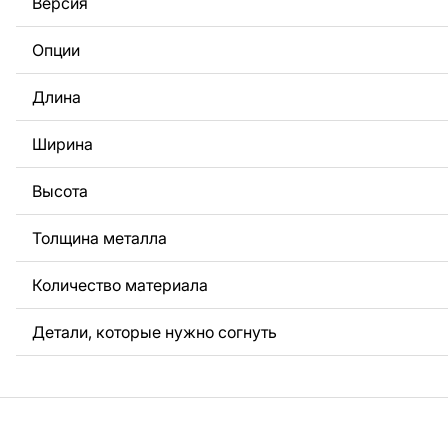
Версия
За дополнительную плату мы можем добавить любой те
логотип вашей компании или внести другие изменения 
Опции
Если вам нужно, чтобы мы выполнили индивидуальный 
металла для вас, пожалуйста, свяжитесь с нами.
Длина
Если у вас остались вопросы или вам нужна помощь, с
любое время, мы всегда готовы помочь.
Ширина
Высота
Толщина металла
Количество материала
Детали, которые нужно согнуть