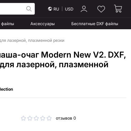
RU
USD
F файлы
Аксессуары
Бесплатные DXF файлы
для лазерной, плазменной резки
чаша-очаг Modern New V2. DXF,
для лазерной, плазменной
lection
отзывов 0