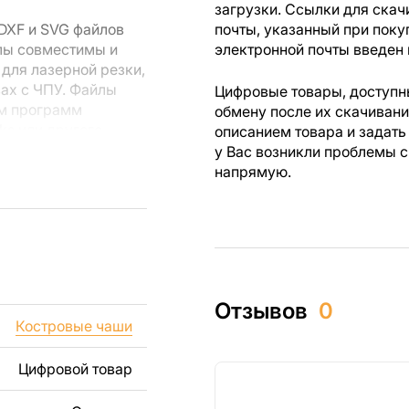
загрузки. Ссылки для скач
DXF и SVG файлов
почты, указанный при поку
лы совместимы и
электронной почты введен 
для лазерной резки,
вах с ЧПУ. Файлы
Цифровые товары, доступны
ем программ
обмену после их скачиван
rks или другого
описанием товара и задать
у Вас возникли проблемы с
напрямую.
 резки, вы сможете
ежи созданы с
ы вы могли
изделий как для
Отзывов
0
ючая продажу
Костровые чаши
дчеркиваем, что
ли
Цифровой товар