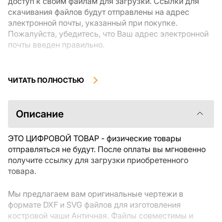
доступ к своим файлам для загрузки. Ссылки для
скачивания файлов будут отправлены на адрес
электронной почты, указанный при покупке.
Пожалуйста, убедитесь, что Ваш адрес электронной
почты введен правильно.
Цифровые товары, доступные для мгновенной
загрузки, не подлежат возврату или обмену после их
ЧИТАТЬ ПОЛНОСТЬЮ
скачивания. Мы рекомендуем внимательно
ознакомиться с описанием товара и задать все
интересующие Вас вопросы перед покупкой. Если у
Описание
Вас возникли проблемы с заказом, пожалуйста,
свяжитесь с продавцом напрямую.
ЭТО ЦИФРОВОЙ ТОВАР - физические товары
отправляться не будут. После оплаты вы мгновенно
получите ссылку для загрузки приобретенного
товара.
Мы предлагаем вам оригинальные чертежи в
формате DXF и SVG файлов для изготовления
костровой чаши Античная. Файлы совместимы и