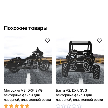
текст, изображение, логотип вашей компании или
внести другие изменения в дизайн изделия. Если вам
нужно, чтобы мы выполнили индивидуальный чертеж
изделия из металла для вас, пожалуйста, свяжитесь
с нами.
Похожие товары
Если у вас остались вопросы или вам нужна помощь,
свяжитесь с нами в любое время, мы всегда готовы
помочь.
Мотоцикл V3. DXF, SVG
Багги V2. DXF, SVG
векторные файлы для
векторные файлы для
лазерной, плазменной резки
лазерной, плазменной резки