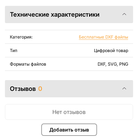
программ AutoCAD, Inkscape, SheetCam, Adobe
Illustrator, SolidWorks или другого программного
Технические характеристики
обеспечения для векторных файлов.
Используя файлы, листовой металл и оборудование
Категория:
Бесплатные DXF файлы
для резки, вы сможете изготовить прекрасное
изделие самостоятельно. Чертежи созданы с учетом
Тип
Цифровой товар
современного дизайна и легкости сборки, чтобы вы
могли наслаждаться процессом работы над вашим
Форматы файлов
DXF, SVG, PNG
проектом.
Вы можете использовать файлы для создания
готовых изделий как для личного, так и для
Отзывов
0
коммерческого использования, включая продажу
готовых изделий, изготовленных по этим чертежам.
Подчеркиваем, что перепродажа и распространение
Нет отзывов
этих оригинальных или отредактированных файлов
запрещены.
Добавить отзыв
За дополнительную плату мы можем добавить любой