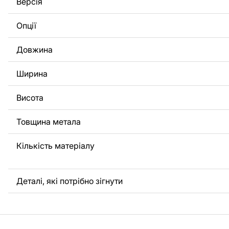
Версія
потрібно, щоб ми виконали індивідуальне креслення ви
вас, будь ласка, зв'яжіться з нами.
Опції
Якщо у вас залишилися питання або вам потрібна допомо
Довжина
нами в будь-який час, ми завжди готові допомогти.
Ширина
Висота
Товщина метала
Кількість матеріалу
Деталі, які потрібно зігнути