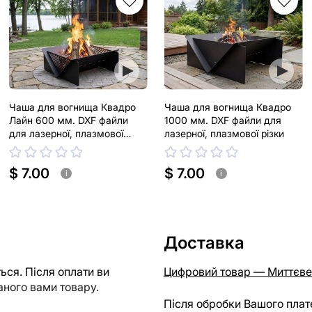
Чаша для вогнища Квадро
Чаша для вогнища Квадро
Лайн 600 мм. DXF файли
1000 мм. DXF файли для
для лазерної, плазмової
лазерної, плазмової різки
різки
$ 7.00
$ 7.00
i
i
Доставка
ся. Після оплати ви
Цифровий товар — Миттєве
ного вами товару.
Після обробки Вашого плат