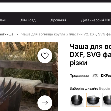
Печі
Дім і сад
Дровниці
Дизайнерські DX
 вогнища
Чаша для вогнища кругла з пластин V2. DXF, SVG фай
Чаша для во
DXF, SVG фа
різки
Продавець:
DXFco
Виберіть дизайн:
Версія