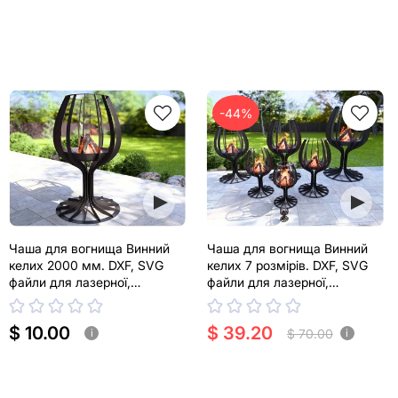
-44%
Чаша для вогнища Винний
Чаша для вогнища Винний
келих 2000 мм. DXF, SVG
келих 7 розмірів. DXF, SVG
файли для лазерної,
файли для лазерної,
плазмової різки
плазмової різки
$ 10.00
$ 39.20
$ 70.00
i
i