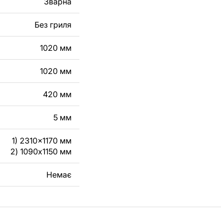
Зварна
робу з металу для
Без гриля
га, зв'яжіться з
1020 мм
1020 мм
420 мм
5 мм
1) 2310x1170 мм
2) 1090x1150 мм
Немає