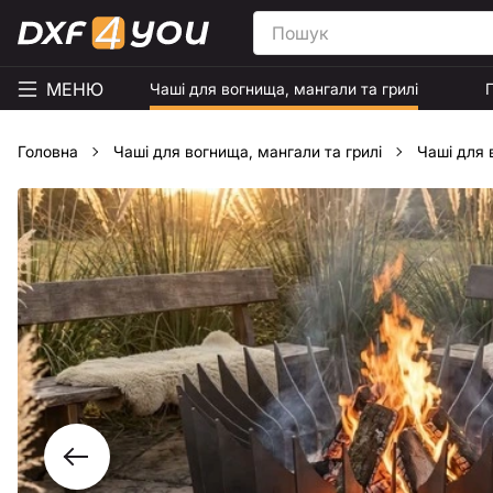
МЕНЮ
Чаші для вогнища, мангали та грилі
Головна
Чаші для вогнища, мангали та грилі
Чаші для