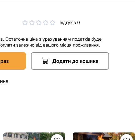
відгуків 0
ів. Остаточна ціна з урахуванням податків буде
і оплати залежно від вашого місця проживання.
араз
Додати до кошика
ання