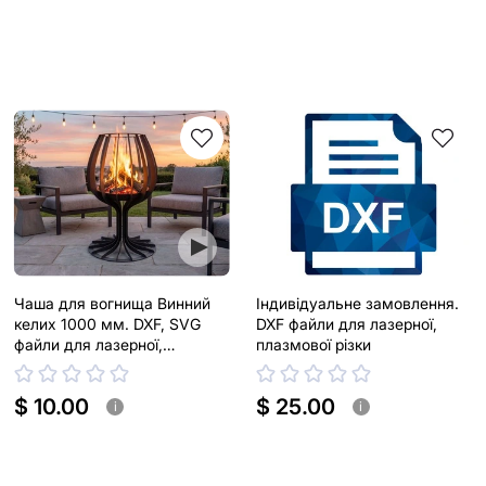
Чаша для вогнища Винний
Індивідуальне замовлення.
келих 1000 мм. DXF, SVG
DXF файли для лазерної,
файли для лазерної,
плазмової різки
плазмової різки
$ 10.00
$ 25.00
i
i