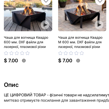
Чаша для вогнища Квадро
Чаша для вогнища Квадро
600 мм. DXF файли для
М 600 мм. DXF файли для
лазерної, плазмової різки
лазерної, плазмової різки
$ 7.00
$ 7.00
i
i
Опис
ЦЕ ЦИФРОВИЙ ТОВАР - фізичні товари не надсилатимуть
миттєво отримуєте посилання для завантаження придба