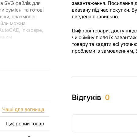
та SVG файлів для
завантаження. Посилання д
и сумісні та готові
вказану під час покупки. 
ізки, плазмової
введена правильно.
Файли можна
utoCAD, Inkscape,
Цифрові товари, доступні 
амним
чи обміну після їх завант
товару та задати всі уточн
проблеми із замовленням, 
ля різання, ви
я створені з
 ви могли
м.
их виробів як для
Відгуків
0
 включаючи продаж
уємо, що перепродаж
Чаші для вогнища
лів заборонені.
Цифровий товар
, зображення,
і виробу. Якщо вам