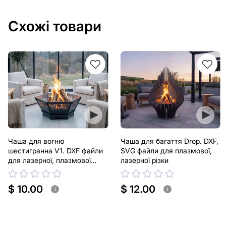
Схожі товари
Чаша для вогню
Чаша для багаття Drop. DXF,
шестигранна V1. DXF файли
SVG файли для плазмової,
для лазерної, плазмової
лазерної різки
різки
$ 10.00
$ 12.00
i
i