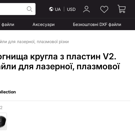
UA
USD
F файли
Аксесуари
Безкоштовні DXF файли
ли для лазерної, плазмової різки
гнища кругла з пластин V2.
йли для лазерної, плазмової
llection
 2