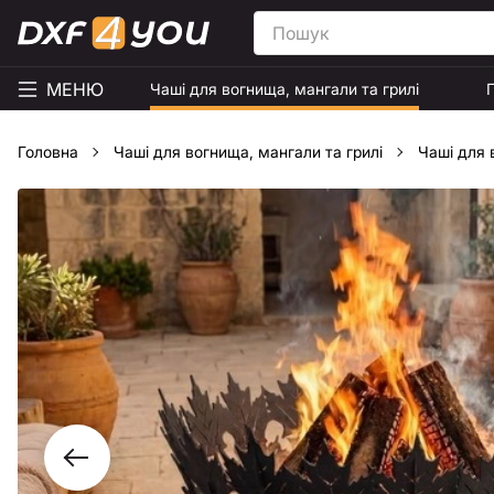
МЕНЮ
Чаші для вогнища, мангали та грилі
Головна
Чаші для вогнища, мангали та грилі
Чаші для