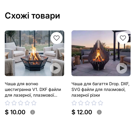
Схожі товари
Чаша для вогню
Чаша для багаття Drop. DXF,
шестигранна V1. DXF файли
SVG файли для плазмової,
для лазерної, плазмової
лазерної різки
різки
$ 10.00
$ 12.00
i
i