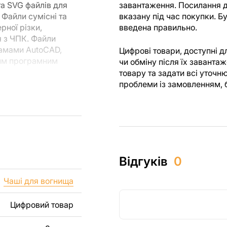
та SVG файлів для
завантаження. Посилання д
Файли сумісні та
вказану під час покупки. 
рної різки,
введена правильно.
я з ЧПК. Файли
рамами AutoCAD,
Цифрові товари, доступні 
ншим програмним
чи обміну після їх завант
товару та задати всі уточн
проблеми із замовленням, 
ля різання, ви
я створені з
 ви могли
м.
их виробів як для
Відгуків
0
 включаючи продаж
уємо, що перепродаж
Чаші для вогнища
лів заборонені.
Цифровий товар
, зображення,
і виробу. Якщо вам