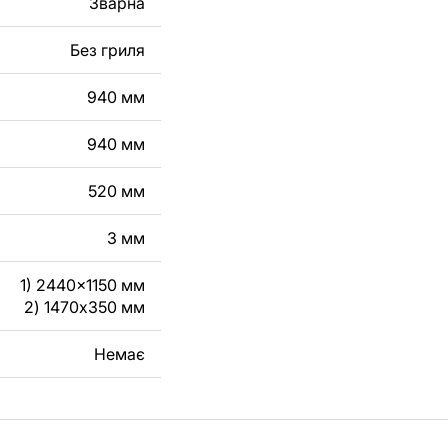
Зварна
робу з металу для
Без гриля
га, зв'яжіться з
940 мм
940 мм
520 мм
3 мм
1) 2440x1150 мм
2) 1470x350 мм
Немає