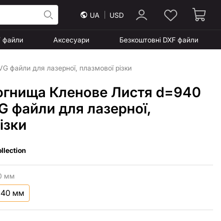
UA
USD
F файли
Аксесуари
Безкоштовні DXF файли
G файли для лазерної, плазмової різки
огнища Кленове Листя d=940
G файли для лазерної,
ізки
llection
0 мм
940 мм