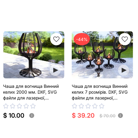
-44%
Чаша для вогнища Винний
Чаша для вогнища Винний
келих 2000 мм. DXF, SVG
келих 7 розмірів. DXF, SVG
файли для лазерної,
файли для лазерної,
плазмової різки
плазмової різки
$ 10.00
$ 39.20
$ 70.00
i
i