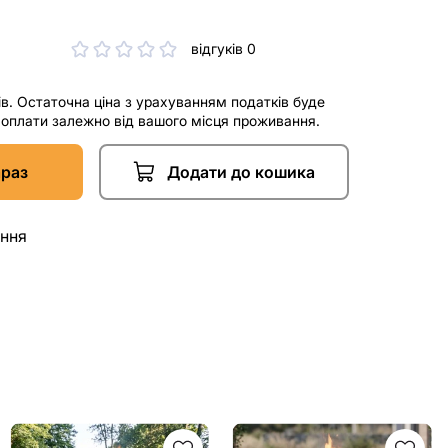
відгуків 0
ів. Остаточна ціна з урахуванням податків буде
і оплати залежно від вашого місця проживання.
араз
Додати до кошика
ання