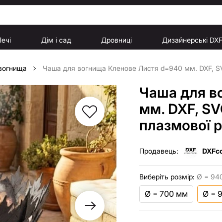
Печі
Дім і сад
Дровниці
Дизайнерські DX
 вогнища
Чаша для вогнища Кленове Листя d=940 мм. DXF, SV
Чаша для в
мм. DXF, SV
плазмової р
Продавець:
DXFco
Виберіть розмір:
Ø = 94
Ø = 700 мм
Ø = 