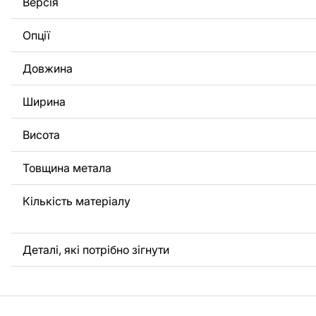
Версія
потрібно, щоб ми виконали індивідуальне креслення ви
вас, будь ласка, зв'яжіться з нами.
Опції
Якщо у вас залишилися питання або вам потрібна допомо
Довжина
нами в будь-який час, ми завжди готові допомогти.
Ширина
Висота
Товщина метала
Кількість матеріалу
Деталі, які потрібно зігнути