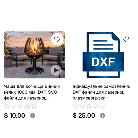
Чаша для вогнища Винний
Індивідуальне замовлення.
келих 1000 мм. DXF, SVG
DXF файли для лазерної,
файли для лазерної,
плазмової різки
плазмової різки
$ 10.00
$ 25.00
i
i