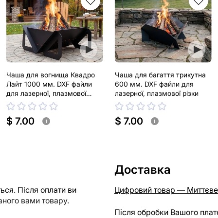
Чаша для вогнища Квадро
Чаша для багаття трикутна
Лайт 1000 мм. DXF файли
600 мм. DXF файли для
для лазерної, плазмової
лазерної, плазмової різки
різки
$ 7.00
$ 7.00
i
i
Доставка
ся. Після оплати ви
Цифровий товар — Миттєве
ного вами товару.
Після обробки Вашого плат