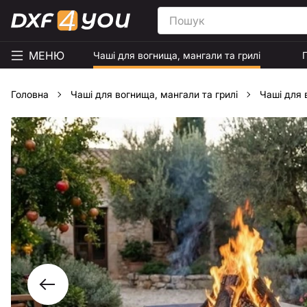
МЕНЮ
Чаші для вогнища, мангали та грилі
Головна
Чаші для вогнища, мангали та грилі
Чаші для