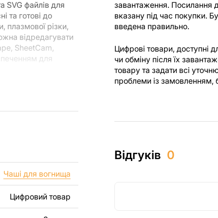
та SVG файлів для
завантаження. Посилання д
і та готові до
вказану під час покупки. 
, плазмової різки,
введена правильно.
можна відредагувати
ape, SheetCam,
Цифрові товари, доступні 
езпеченням для
чи обміну після їх завант
товару та задати всі уточн
проблеми із замовленням, 
ля різання, ви
я створені з
 ви могли
м.
их виробів як для
Відгуків
0
 включаючи продаж
уємо, що перепродаж
Чаші для вогнища
лів заборонені.
Цифровий товар
, зображення,
і виробу. Якщо вам