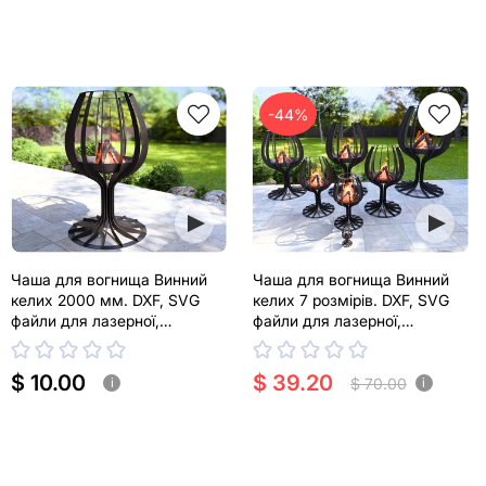
-44%
Чаша для вогнища Винний
Чаша для вогнища Винний
келих 2000 мм. DXF, SVG
келих 7 розмірів. DXF, SVG
файли для лазерної,
файли для лазерної,
плазмової різки
плазмової різки
$ 10.00
$ 39.20
$ 70.00
i
i