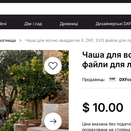
Печі
Дім і сад
Дровниці
Дизайнерські DX
 вогнища
Чаша для вогню квадратна X. DXF, SVG файли для лаз
Чаша для в
файли для л
Продавець:
DXFco
$ 10.00
Ціна вказана без податк
розрахована на сторінц