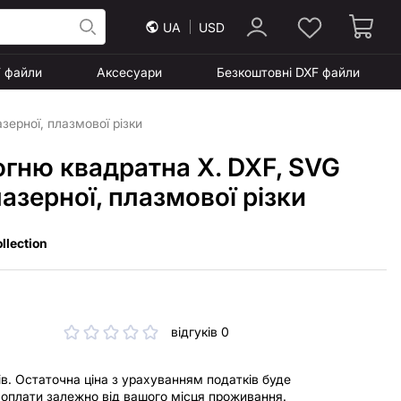
UA
USD
F файли
Аксесуари
Безкоштовні DXF файли
ерної, плазмової різки
огню квадратна X. DXF, SVG
азерної, плазмової різки
llection
відгуків 0
ів. Остаточна ціна з урахуванням податків буде
і оплати залежно від вашого місця проживання.