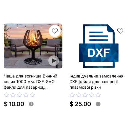
Чаша для вогнища Винний
Індивідуальне замовлення.
келих 1000 мм. DXF, SVG
DXF файли для лазерної,
файли для лазерної,
плазмової різки
плазмової різки
$ 10.00
$ 25.00
i
i