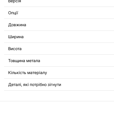
Версія
потрібно, щоб ми виконали індивідуальне креслення ви
вас, будь ласка, зв'яжіться з нами.
Опції
Якщо у вас залишилися питання або вам потрібна допомо
Довжина
нами в будь-який час, ми завжди готові допомогти.
Ширина
Висота
Товщина метала
Кількість матеріалу
Деталі, які потрібно зігнути