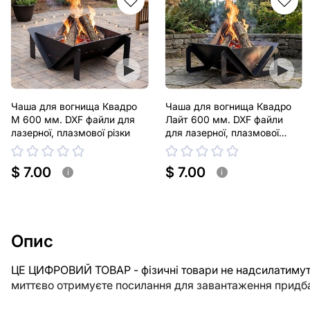
Чаша для вогнища Квадро
Чаша для вогнища Квадро
М 600 мм. DXF файли для
Лайт 600 мм. DXF файли
лазерної, плазмової різки
для лазерної, плазмової
різки
$ 7.00
$ 7.00
i
i
Опис
ЦЕ ЦИФРОВИЙ ТОВАР - фізичні товари не надсилатимуть
миттєво отримуєте посилання для завантаження придба