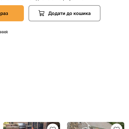
араз
Додати до кошика
ання