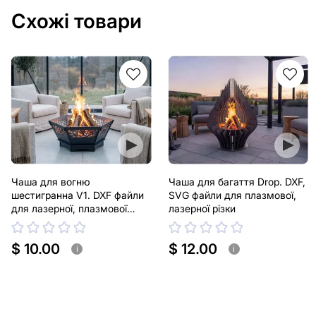
Схожі товари
Чаша для вогню
Чаша для багаття Drop. DXF,
шестигранна V1. DXF файли
SVG файли для плазмової,
для лазерної, плазмової
лазерної різки
різки
$ 10.00
$ 12.00
i
i