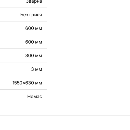
Зварна
робу з металу для
Без гриля
га, зв'яжіться з
600 мм
600 мм
300 мм
3 мм
1550x630 мм
Немає