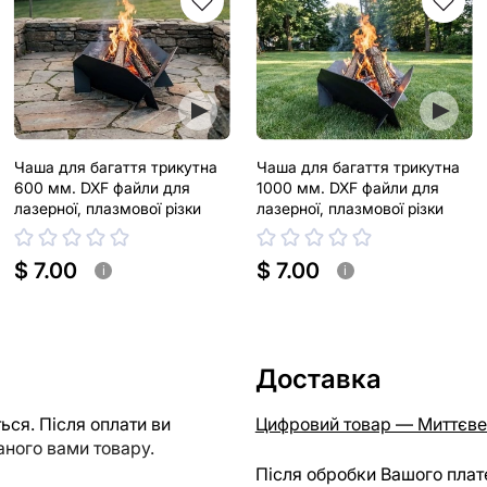
Чаша для багаття трикутна
Чаша для багаття трикутна
600 мм. DXF файли для
1000 мм. DXF файли для
лазерної, плазмової різки
лазерної, плазмової різки
$ 7.00
$ 7.00
i
i
Доставка
ся. Після оплати ви
Цифровий товар — Миттєве
ного вами товару.
Після обробки Вашого плат