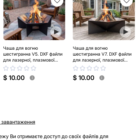
Чаша для вогню
Чаша для вогню
шестигранна V5. DXF файли
шестигранна V7. DXF файли
для лазерної, плазмової
для лазерної, плазмової
різки
різки
$ 10.00
$ 10.00
i
i
 завантаження
ежу Ви отримаєте доступ до своїх файлів для