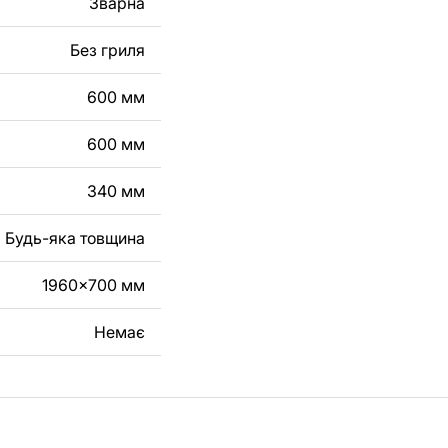
Зварна
робу з металу для
Без гриля
га, зв'яжіться з
600 мм
600 мм
340 мм
Будь-яка товщина
1960x700 мм
Немає