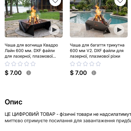
Чаша для вогнища Квадро
Чаша для багаття трикутна
Лайн 600 мм. DXF файли
600 мм V2. DXF файли для
для лазерної, плазмової
лазерної, плазмової різки
різки
$ 7.00
$ 7.00
i
i
Опис
ЦЕ ЦИФРОВИЙ ТОВАР - фізичні товари не надсилатимуть
миттєво отримуєте посилання для завантаження придба