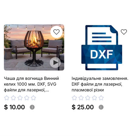
Чаша для вогнища Винний
Індивідуальне замовлення.
келих 1000 мм. DXF, SVG
DXF файли для лазерної,
файли для лазерної,
плазмової різки
плазмової різки
$ 10.00
$ 25.00
i
i