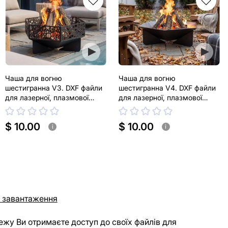
Чаша для вогню
Чаша для вогню
шестигранна V3. DXF файли
шестигранна V4. DXF файли
для лазерної, плазмової
для лазерної, плазмової
різки
різки
$ 10.00
$ 10.00
i
i
 завантаження
ежу Ви отримаєте доступ до своїх файлів для