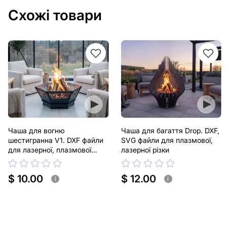
Схожі товари
Чаша для вогню
Чаша для багаття Drop. DXF,
шестигранна V1. DXF файли
SVG файли для плазмової,
для лазерної, плазмової
лазерної різки
різки
$ 10.00
$ 12.00
i
i