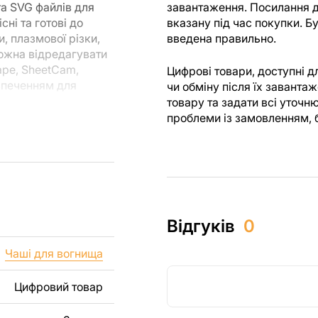
та SVG файлів для
завантаження. Посилання д
ні та готові до
вказану під час покупки. 
, плазмової різки,
введена правильно.
можна відредагувати
ape, SheetCam,
Цифрові товари, доступні 
езпеченням для
чи обміну після їх завант
товару та задати всі уточн
проблеми із замовленням, 
ля різання, ви
я створені з
 ви могли
м.
их виробів як для
Відгуків
0
 включаючи продаж
уємо, що перепродаж
Чаші для вогнища
лів заборонені.
Цифровий товар
, зображення,
і виробу. Якщо вам