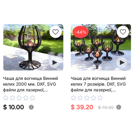
-44%
Чаша для вогнища Винний
Чаша для вогнища Винний
келих 2000 мм. DXF, SVG
келих 7 розмірів. DXF, SVG
файли для лазерної,
файли для лазерної,
плазмової різки
плазмової різки
$ 10.00
$ 39.20
$ 70.00
i
i