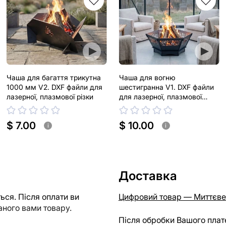
Чаша для багаття трикутна
Чаша для вогню
1000 мм V2. DXF файли для
шестигранна V1. DXF файли
лазерної, плазмової різки
для лазерної, плазмової
різки
$ 7.00
$ 10.00
i
i
Доставка
ся. Після оплати ви
Цифровий товар — Миттєве
ного вами товару.
Після обробки Вашого плат