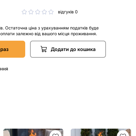
відгуків 0
ів. Остаточна ціна з урахуванням податків буде
і оплати залежно від вашого місця проживання.
араз
Додати до кошика
ання