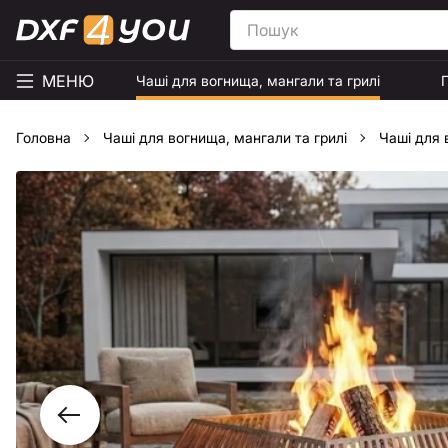
МЕНЮ
Чаші для вогнища, мангали та грилі
Головна
Чаші для вогнища, мангали та грилі
Чаші для