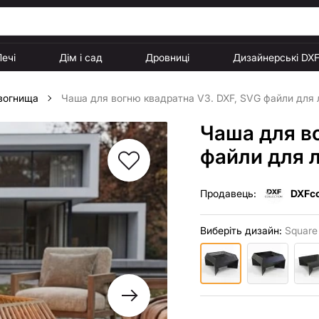
Печі
Дім і сад
Дровниці
Дизайнерські DX
 вогнища
Чаша для вогню квадратна V3. DXF, SVG файли для л
Чаша для в
файли для л
Продавець:
DXFco
Виберіть дизайн:
Square