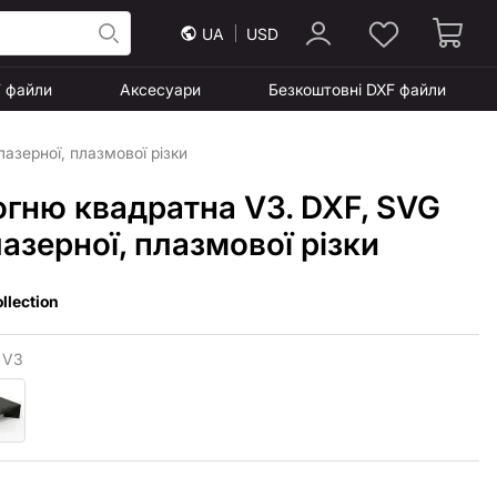
UA
USD
F файли
Аксесуари
Безкоштовні DXF файли
азерної, плазмової різки
огню квадратна V3. DXF, SVG
азерної, плазмової різки
llection
 V3