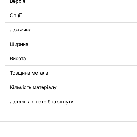
Версія
потрібно, щоб ми виконали індивідуальне креслення ви
вас, будь ласка, зв'яжіться з нами.
Опції
Якщо у вас залишилися питання або вам потрібна допомо
Довжина
нами в будь-який час, ми завжди готові допомогти.
Ширина
Висота
Товщина метала
Кількість матеріалу
Деталі, які потрібно зігнути