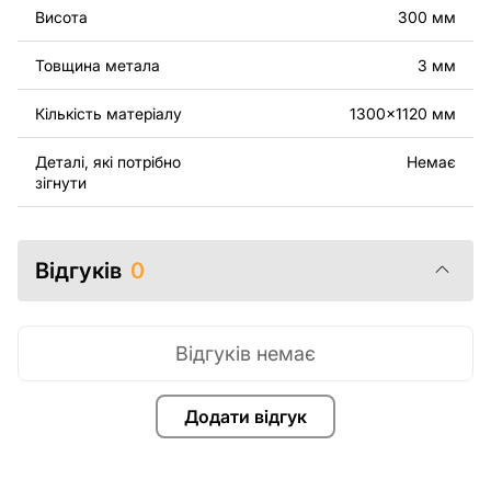
оригінальних або відредагованих файлів заборонені.
Висота
300 мм
За додаткову плату ми можемо додати будь-який
Товщина метала
3 мм
текст, зображення, логотип вашої компанії або
зробити інші зміни в дизайні виробу. Якщо вам
Кількість матеріалу
1300x1120 мм
потрібно, щоб ми виконали індивідуальне креслення
виробу з металу для вас, будь ласка, зв'яжіться з
Деталі, які потрібно
Немає
нами.
зігнути
Якщо у вас залишилися питання або вам потрібна
допомога, зв'яжіться з нами в будь-який час, ми
Відгуків
0
завжди готові допомогти.
Відгуків немає
Додати відгук