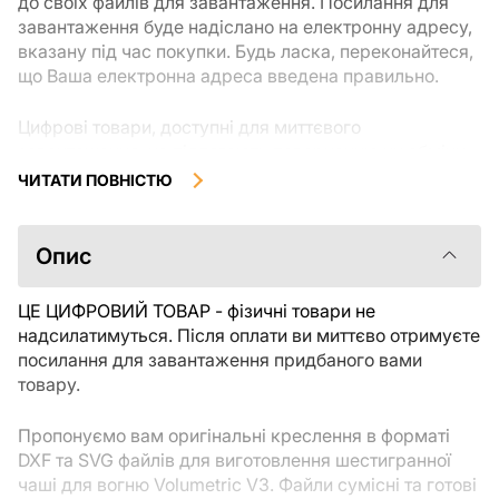
до своїх файлів для завантаження. Посилання для
завантаження буде надіслано на електронну адресу,
вказану під час покупки. Будь ласка, переконайтеся,
що Ваша електронна адреса введена правильно.
Цифрові товари, доступні для миттєвого
завантаження, не підлягають поверненню чи обміну
після їх завантаження. Рекомендуємо уважно
ЧИТАТИ ПОВНІСТЮ
ознайомитися з описом товару та задати всі
уточнюючі питання перед покупкою. Якщо у Вас
виникли проблеми із замовленням, будь ласка,
Опис
зв'яжіться безпосередньо з продавцем.
ЦЕ ЦИФРОВИЙ ТОВАР - фізичні товари не
надсилатимуться. Після оплати ви миттєво отримуєте
посилання для завантаження придбаного вами
товару.
Пропонуємо вам оригінальні креслення в форматі
DXF та SVG файлів для виготовлення шестигранної
чаші для вогню Volumetric V3. Файли сумісні та готові