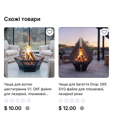
Схожі товари
Чаша для вогню
Чаша для багаття Drop. DXF,
шестигранна V1. DXF файли
SVG файли для плазмової,
для лазерної, плазмової
лазерної різки
різки
$ 10.00
$ 12.00
i
i