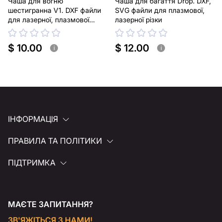
Чаша для вогню
Чаша для багаття Drop. DXF,
шестигранна V1. DXF файли
SVG файли для плазмової,
для лазерної, плазмової
лазерної різки
різки
$ 10.00
$ 12.00
i
i
ІНФОРМАЦІЯ
ПРАВИЛА ТА ПОЛІТИКИ
ПІДТРИМКА
МАЄТЕ ЗАПИТАННЯ?
ЗВ'ЯЖІТЬСЯ З НАМИ!