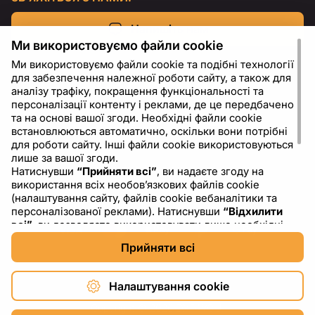
Напишіть нам
Ми використовуємо файли cookie
Ми використовуємо файли cookie та подібні технології
для забезпечення належної роботи сайту, а також для
аналізу трафіку, покращення функціональності та
персоналізації контенту і реклами, де це передбачено
та на основі вашої згоди. Необхідні файли cookie
встановлюються автоматично, оскільки вони потрібні
для роботи сайту. Інші файли cookie використовуються
лише за вашої згоди.
Натиснувши
“Прийняти всі”
, ви надаєте згоду на
використання всіх необов’язкових файлів cookie
UA
USD - US Dollar ($)
(налаштування сайту, файлів cookie вебаналітики та
персоналізованої реклами). Натиснувши
“Відхилити
всі”
, ви дозволяєте використовувати лише необхідні
файли cookie. Натиснувши
“Налаштування cookie”
,
Прийняти всі
ви можете обрати, які категорії файлів cookie
дозволити або заборонити. Ви можете змінити або
відкликати свою згоду у будь-який час через
Налаштування cookie
посилання “Налаштування cookie” у нижній частині
сайту. Детальніше про використання файлів cookie,
Copyright © 2026 DXF4YOU.