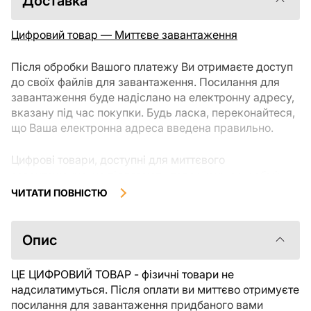
Доставка
Цифровий товар — Миттєве завантаження
Після обробки Вашого платежу Ви отримаєте доступ
до своїх файлів для завантаження. Посилання для
завантаження буде надіслано на електронну адресу,
вказану під час покупки. Будь ласка, переконайтеся,
що Ваша електронна адреса введена правильно.
Цифрові товари, доступні для миттєвого
завантаження, не підлягають поверненню чи обміну
після їх завантаження. Рекомендуємо уважно
ЧИТАТИ ПОВНІСТЮ
ознайомитися з описом товару та задати всі
уточнюючі питання перед покупкою. Якщо у Вас
виникли проблеми із замовленням, будь ласка,
Опис
зв'яжіться безпосередньо з продавцем.
ЦЕ ЦИФРОВИЙ ТОВАР - фізичні товари не
надсилатимуться. Після оплати ви миттєво отримуєте
посилання для завантаження придбаного вами