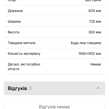
Ви можете використовувати файли для створення
готових виробів як для персонального, так і для
Довжина
835 мм
комерційного використання, включаючи продаж
виробів, виготовлених за цими кресленнями.
Ширина
725 мм
Наголошуємо, що перепродаж та поширення цих
оригінальних або відредагованих файлів заборонені.
Висота
300 мм
За додаткову плату ми можемо додати будь-який
Товщина метала
Будь-яка товщина
текст, зображення, логотип вашої компанії або
зробити інші зміни в дизайні виробу. Якщо вам
Кількість матеріалу
1540x900 мм
потрібно, щоб ми виконали індивідуальне креслення
виробу з металу для вас, будь ласка, зв'яжіться з
Деталі, які потрібно
Немає
нами.
зігнути
Якщо у вас залишилися питання або вам потрібна
допомога, зв'яжіться з нами в будь-який час, ми
Відгуків
0
завжди готові допомогти.
Відгуків немає