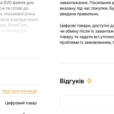
та SVG файлів для
завантаження. Посилання д
і та готові до
вказану під час покупки. 
, плазмової різки,
введена правильно.
можна відредагувати
ape, SheetCam,
Цифрові товари, доступні 
езпеченням для
чи обміну після їх завант
товару та задати всі уточн
проблеми із замовленням, 
ля різання, ви
я створені з
 ви могли
м.
их виробів як для
Відгуків
0
 включаючи продаж
уємо, що перепродаж
Чаші для вогнища
лів заборонені.
Цифровий товар
, зображення,
і виробу. Якщо вам