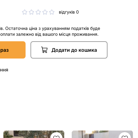
відгуків 0
ів. Остаточна ціна з урахуванням податків буде
і оплати залежно від вашого місця проживання.
араз
Додати до кошика
ання