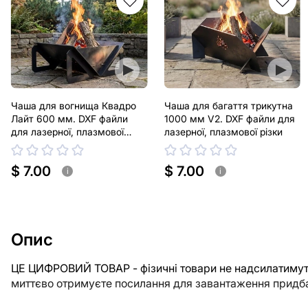
Чаша для вогнища Квадро
Чаша для багаття трикутна
Лайт 600 мм. DXF файли
1000 мм V2. DXF файли для
для лазерної, плазмової
лазерної, плазмової різки
різки
$ 7.00
$ 7.00
i
i
Опис
ЦЕ ЦИФРОВИЙ ТОВАР - фізичні товари не надсилатимуть
миттєво отримуєте посилання для завантаження придба