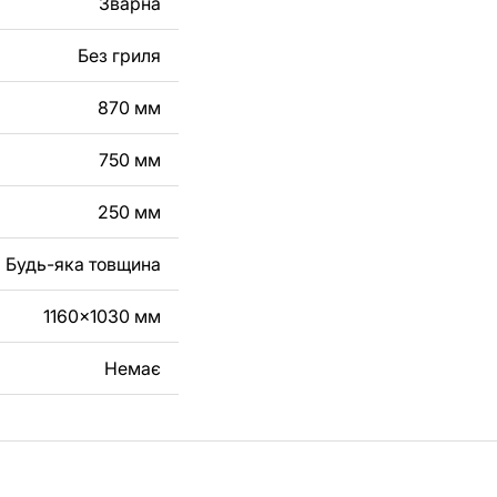
Зварна
робу з металу для
Без гриля
га, зв'яжіться з
870 мм
750 мм
250 мм
Будь-яка товщина
1160x1030 мм
Немає