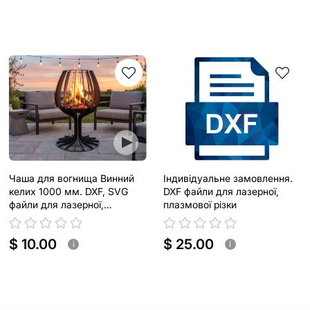
Чаша для вогнища Винний
Індивідуальне замовлення.
келих 1000 мм. DXF, SVG
DXF файли для лазерної,
файли для лазерної,
плазмової різки
плазмової різки
$ 10.00
$ 25.00
i
i