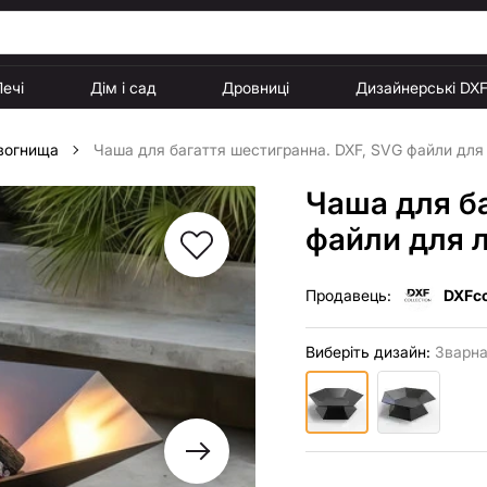
Печі
Дім і сад
Дровниці
Дизайнерські DX
 вогнища
Чаша для багаття шестигранна. DXF, SVG файли для л
Чаша для ба
файли для л
Продавець:
DXFco
Виберіть дизайн:
Зварн