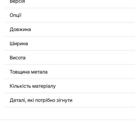
Версія
потрібно, щоб ми виконали індивідуальне креслення ви
вас, будь ласка, зв'яжіться з нами.
Опції
Якщо у вас залишилися питання або вам потрібна допомо
Довжина
нами в будь-який час, ми завжди готові допомогти.
Ширина
Висота
Товщина метала
Кількість матеріалу
Деталі, які потрібно зігнути