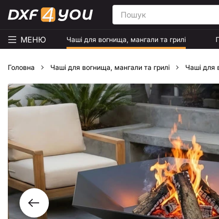
МЕНЮ
Чаші для вогнища, мангали та грилі
Головна
Чаші для вогнища, мангали та грилі
Чаші для