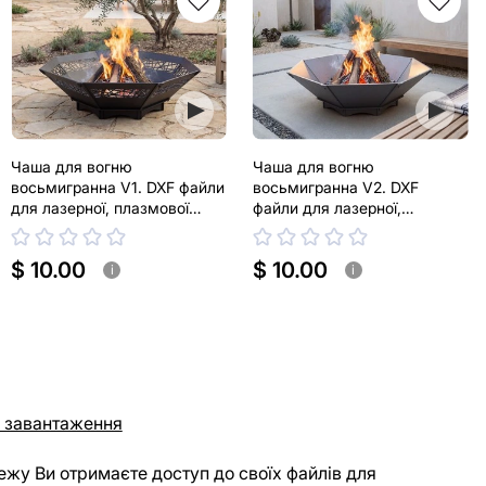
Чаша для вогню
Чаша для вогню
восьмигранна V1. DXF файли
восьмигранна V2. DXF
для лазерної, плазмової
файли для лазерної,
різки
плазмової різки
$ 10.00
$ 10.00
i
i
 завантаження
ежу Ви отримаєте доступ до своїх файлів для