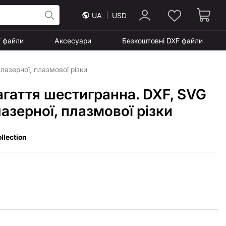
UA
USD
F файли
Аксесуари
Безкоштовні DXF файли
азерної, плазмової різки
гаття шестигранна. DXF, SVG
азерної, плазмової різки
llection
а