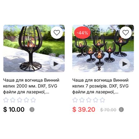
-44%
Чаша для вогнища Винний
Чаша для вогнища Винний
келих 2000 мм. DXF, SVG
келих 7 розмірів. DXF, SVG
файли для лазерної,
файли для лазерної,
плазмової різки
плазмової різки
$ 10.00
$ 39.20
$ 70.00
i
i