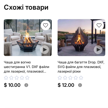
Схожі товари
Чаша для вогню
Чаша для багаття Drop. DXF,
шестигранна V1. DXF файли
SVG файли для плазмової,
для лазерної, плазмової
лазерної різки
різки
$ 10.00
$ 12.00
i
i