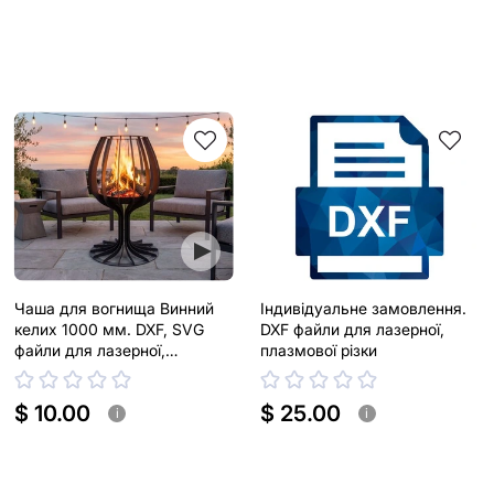
Чаша для вогнища Винний
Індивідуальне замовлення.
келих 1000 мм. DXF, SVG
DXF файли для лазерної,
файли для лазерної,
плазмової різки
плазмової різки
$ 10.00
$ 25.00
i
i