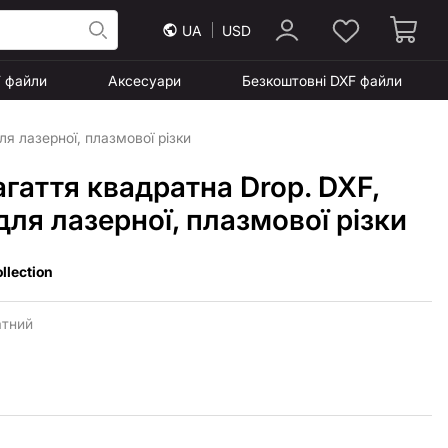
UA
USD
F файли
Аксесуари
Безкоштовні DXF файли
я лазерної, плазмової різки
гаття квадратна Drop. DXF,
ля лазерної, плазмової різки
llection
тний