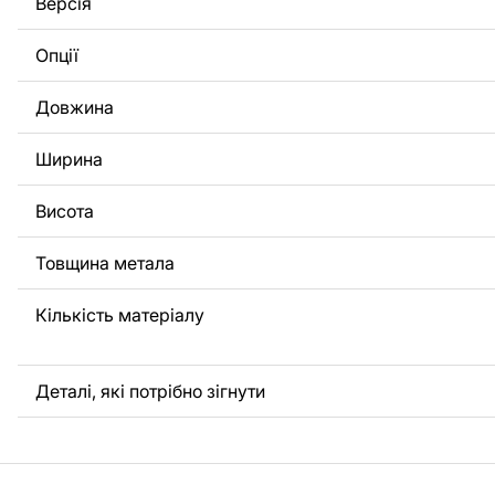
Версія
потрібно, щоб ми виконали індивідуальне креслення ви
вас, будь ласка, зв'яжіться з нами.
Опції
Якщо у вас залишилися питання або вам потрібна допомо
Довжина
нами в будь-який час, ми завжди готові допомогти.
Ширина
Висота
Товщина метала
Кількість матеріалу
Деталі, які потрібно зігнути