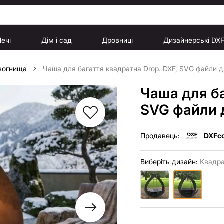
Печі
Дім і сад
Дровниці
Дизайнерські DX
 вогнища
Чаша для багаття квадратна Drop. DXF, SVG файли дл
Чаша для ба
SVG файли д
Продавець:
DXFco
Виберіть дизайн:
Квадра