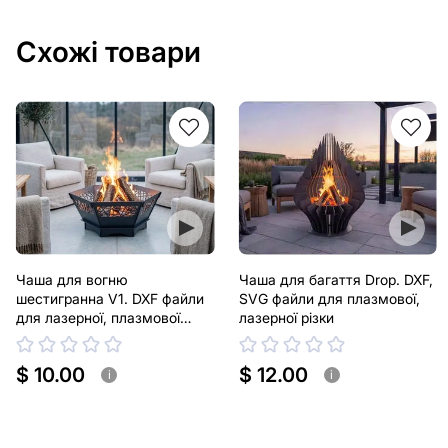
Схожі товари
Чаша для вогню
Чаша для багаття Drop. DXF,
шестигранна V1. DXF файли
SVG файли для плазмової,
для лазерної, плазмової
лазерної різки
різки
$ 10.00
$ 12.00
i
i