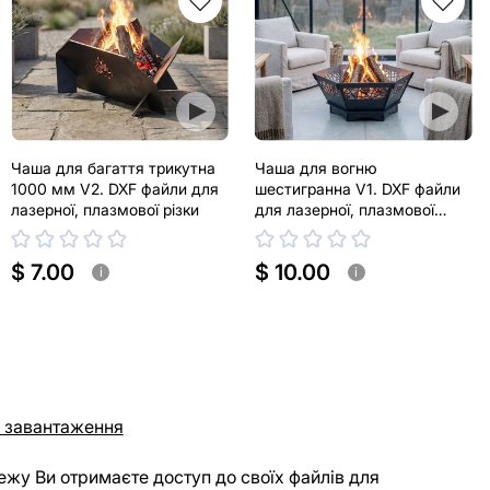
Чаша для багаття трикутна
Чаша для вогню
1000 мм V2. DXF файли для
шестигранна V1. DXF файли
лазерної, плазмової різки
для лазерної, плазмової
різки
$ 7.00
$ 10.00
i
i
 завантаження
ежу Ви отримаєте доступ до своїх файлів для