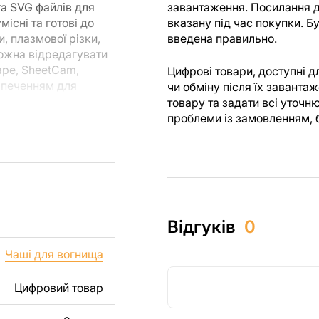
та SVG файлів для
завантаження. Посилання д
існі та готові до
вказану під час покупки. 
, плазмової різки,
введена правильно.
можна відредагувати
ape, SheetCam,
Цифрові товари, доступні 
езпеченням для
чи обміну після їх завант
товару та задати всі уточн
проблеми із замовленням, 
ля різання, ви
я створені з
 ви могли
м.
их виробів як для
Відгуків
0
 включаючи продаж
уємо, що перепродаж
Чаші для вогнища
лів заборонені.
Цифровий товар
, зображення,
і виробу. Якщо вам