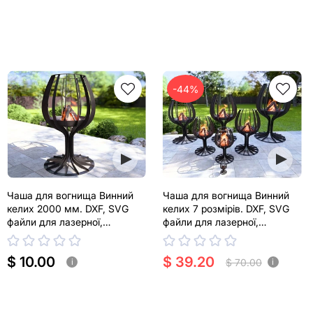
-44%
Чаша для вогнища Винний
Чаша для вогнища Винний
келих 2000 мм. DXF, SVG
келих 7 розмірів. DXF, SVG
файли для лазерної,
файли для лазерної,
плазмової різки
плазмової різки
$ 10.00
$ 39.20
$ 70.00
i
i