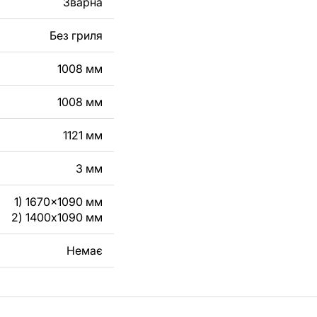
Зварна
робу з металу для
Без гриля
га, зв'яжіться з
1008 мм
1008 мм
1121 мм
3 мм
1) 1670x1090 мм
2) 1400x1090 мм
Немає