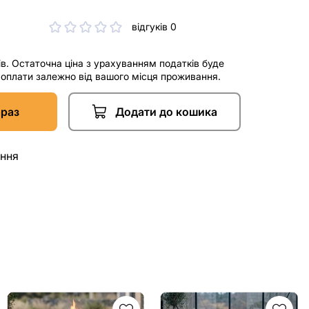
відгуків 0
ів. Остаточна ціна з урахуванням податків буде
і оплати залежно від вашого місця проживання.
араз
Додати до кошика
ання