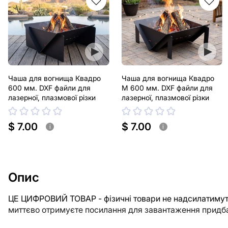
Чаша для вогнища Квадро
Чаша для вогнища Квадро
600 мм. DXF файли для
М 600 мм. DXF файли для
лазерної, плазмової різки
лазерної, плазмової різки
$ 7.00
$ 7.00
i
i
Опис
ЦЕ ЦИФРОВИЙ ТОВАР - фізичні товари не надсилатимуть
миттєво отримуєте посилання для завантаження придба