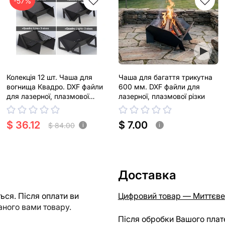
-57%
Колекція 12 шт. Чаша для
Чаша для багаття трикутна
вогнища Квадро. DXF файли
600 мм. DXF файли для
для лазерної, плазмової
лазерної, плазмової різки
різки
$ 36.12
$ 7.00
$ 84.00
i
i
Доставка
ся. Після оплати ви
Цифровий товар — Миттєве
ного вами товару.
Після обробки Вашого плат