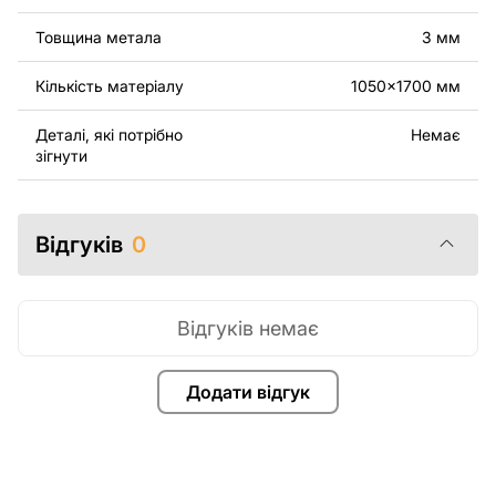
За додаткову плату ми можемо додати будь-який
Товщина метала
3 мм
текст, зображення, логотип вашої компанії або
зробити інші зміни в дизайні виробу. Якщо вам
Кількість матеріалу
1050x1700 мм
потрібно, щоб ми виконали індивідуальне креслення
виробу з металу для вас, будь ласка, зв'яжіться з
Деталі, які потрібно
Немає
нами.
зігнути
Якщо у вас залишилися питання або вам потрібна
допомога, зв'яжіться з нами в будь-який час, ми
Відгуків
0
завжди готові допомогти.
Відгуків немає
Додати відгук