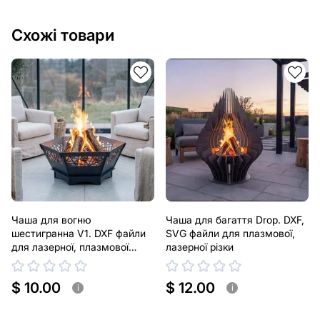
Схожі товари
Чаша для вогню
Чаша для багаття Drop. DXF,
шестигранна V1. DXF файли
SVG файли для плазмової,
для лазерної, плазмової
лазерної різки
різки
$ 10.00
$ 12.00
i
i