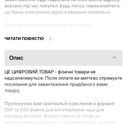
вказану під час покупки. Будь ласка, переконайтеся,
що Ваша електронна адреса введена правильно.
Цифрові товари, доступні для миттєвого
завантаження, не підлягають поверненню чи обміну
після їх завантаження. Рекомендуємо уважно
ЧИТАТИ ПОВНІСТЮ
ознайомитися з описом товару та задати всі
уточнюючі питання перед покупкою. Якщо у Вас
виникли проблеми із замовленням, будь ласка,
Опис
зв'яжіться безпосередньо з продавцем.
ЦЕ ЦИФРОВИЙ ТОВАР - фізичні товари не
надсилатимуться. Після оплати ви миттєво отримуєте
посилання для завантаження придбаного вами
товару.
Пропонуємо вам оригінальні креслення в форматі
DXF та SVG файлів для виготовлення чаші для
вогнища Bubbles. Файли сумісні та готові до
використання в більшості обладнання для лазерної